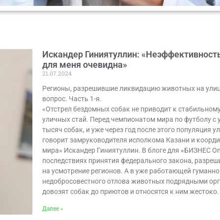
Искандер Гиниятуллин: «Неэффективность
для меня очевидна»
21.07.2024
Регионы, разрешившие ликвидацию животных на улиц
вопрос. Часть 1-я.
«Отстрел бездомных собак не приводит к стабильном
уличных стай. Перед чемпионатом мира по футболу с 
тысяч собак, и уже через год после этого популяция 
говорит замруководителя исполкома Казани и коорд
мира» Искандер Гиниятуллин. В блоге для «БИЗНЕС On
последствиях принятия федерального закона, разреш
на усмотрение регионов. А в уже работающей гуманн
недобросовестного отлова животных подрядными орг
довозят собак до приютов и относятся к ним жестоко.
Далее »