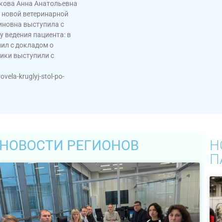
акова Анна Анатольевна
 новой ветеринарной
иновна выступила с
 ведения пациента: в
ил с докладом о
ики выступили с
ela-kruglyj-stol-po-
НОВОСТИ РЕГИОНОВ
Н
П