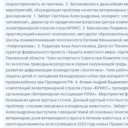
охарактеризовать их причины. 2. Запланировать дальнейшие м
мероприятий), обсуждающие проблему качества ветеринарных у
докладчиков: 1. Зиберт Светлана Александровна, зооюрист, чл
человеком!», директор по юридическим вопросам Центра компе
зооветеринарной отрасли стран БРИКС. 2. Маклакова Людмила
практикующий кинолог-зоопсихолог, методолог образовательн
Школы взаимопонимания зоопсихолога Евгении Маныкиной, м
«Нейропризма». 3. Рудакова Анна Анатольевна, Депутат Пензе
куратор федерального проекта «Защита животного мира» парти
Пензенской области. Член экспертного Совета при Комитете г
по экологии, природным ресурсам и охране окружающей среды
развития цифровизации зооиндустрии «Зоологика». Член рабоч
защиты детей от нападения безнадзорных собак при аппарате 
правам ребенка при Президенте РФ. 4. Фомин Андрей Вадимови
компетенций зооветеринарной отрасли стран «БРИКС», презид
организации «Ветеринарная Ассоциация НОВА». Мероприятие ф
базовым из цикла круглых столов. Данный круглый стол был п
проблему «глазами заводчика и владельца животного». Зиберт
Александровна выступила с вводной темой об основных поняти
ветеринарии, роли ветеринарного врача в лечении животных, а
некоторые моменты из вступивших в 2025 году новых Правил о