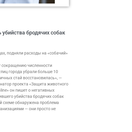
 убийства бродячих собак
ах, подняли расходы на «собачий»
у сокращению численности
улиц города убрали больше 10
уличных стай восстановилась», —
инатор проекта «Защита животного
line» он пишет о негативных
ившего убийства бродячих собак
ой схеме обнаружена проблема
анизациями — они просто не