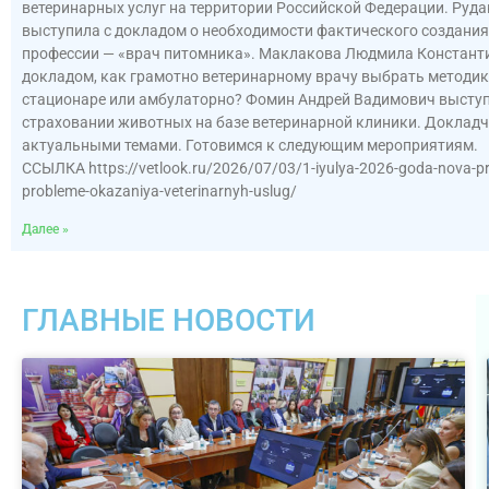
ветеринарных услуг на территории Российской Федерации. Руд
выступила с докладом о необходимости фактического создания
профессии — «врач питомника». Маклакова Людмила Констант
докладом, как грамотно ветеринарному врачу выбрать методику
стационаре или амбулаторно? Фомин Андрей Вадимович выступ
страховании животных на базе ветеринарной клиники. Докладч
актуальными темами. Готовимся к следующим мероприятиям.
ССЫЛКА https://vetlook.ru/2026/07/03/1-iyulya-2026-goda-nova-prov
probleme-okazaniya-veterinarnyh-uslug/
Далее »
ГЛАВНЫЕ НОВОСТИ