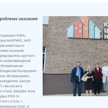
проблеме оказания
ссоциация НОВА»
отрасли БРИКС, АНО
цев животных и
блеме оказания
Председатель круглого
ий зооветеринарной
 «Ветеринарная
 Владислав Валерьевич
ала «Ветеринария»,
ководитель Центра
П «Экология и
 стола: Зайцева Элла
судья РКФ по
лого стола: 1.
ринарных услуг, и