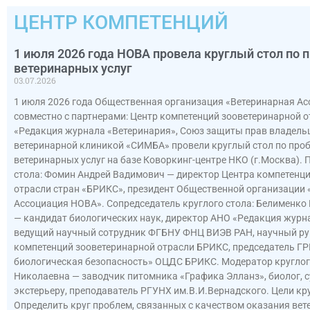
ЦЕНТР КОМПЕТЕНЦИЙ
1 июля 2026 года НОВА провела круглый стол по 
ветеринарных услуг
03.07.2026
1 июля 2026 года Общественная организация «Ветеринарная А
совместно с партнерами: Центр компетенций зооветеринарной 
«Редакция журнала «Ветеринария», Союз защиты прав владель
ветеринарной клиникой «СИМБА» провели круглый стол по про
ветеринарных услуг на базе Коворкинг-центре НКО (г.Москва). 
стола: Фомин Андрей Вадимович — директор Центра компетенц
отрасли стран «БРИКС», президент Общественной организации
Ассоциация НОВА». Сопредседатель круглого стола: Белименко
— кандидат биологических наук, директор АНО «Редакция журн
ведущий научный сотрудник ФГБНУ ФНЦ ВИЭВ РАН, научный ру
компетенций зооветеринарной отрасли БРИКС, председатель ГР
биологическая безопасность» ОЦДС БРИКС. Модератор круглого
Николаевна — заводчик питомника «Графика Элланз», биолог, 
экстерьеру, преподаватель РГУНХ им.В.И.Вернадского. Цели круг
Определить круг проблем, связанных с качеством оказания вете