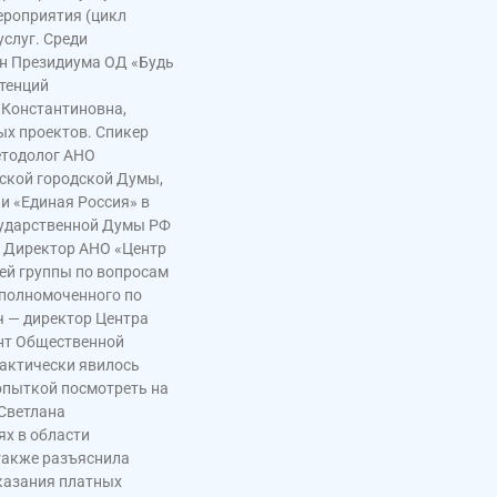
ероприятия (цикл
слуг. Среди
ен Президиума ОД «Будь
тенций
 Константиновна,
ых проектов. Спикер
етодолог АНО
нской городской Думы,
и «Единая Россия» в
осударственной Думы РФ
. Директор АНО «Центр
ей группы по вопросам
Уполномоченного по
ч — директор Центра
ент Общественной
актически явилось
опыткой посмотреть на
 Светлана
ях в области
 также разъяснила
казания платных