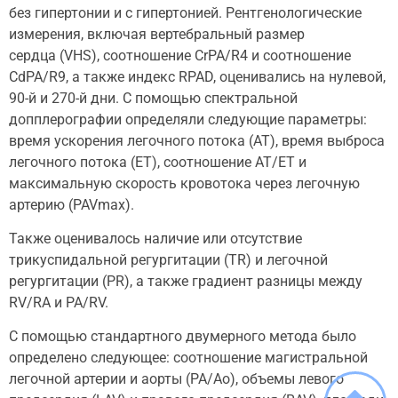
без гипертонии и с гипертонией. Рентгенологические
измерения, включая вертебральный размер
сердца (VHS), соотношение CrPA/R4 и соотношение
CdPA/R9, а также индекс RPAD, оценивались на нулевой,
90-й и 270-й дни. С помощью спектральной
допплерографии определяли следующие параметры:
время ускорения легочного потока (AT), время выброса
легочного потока (ET), соотношение AT/ET и
максимальную скорость кровотока через легочную
артерию (PAVmax).
Также оценивалось наличие или отсутствие
трикуспидальной регургитации (TR) и легочной
регургитации (PR), а также градиент разницы между
RV/RA и PA/RV.
С помощью стандартного двумерного метода было
определено следующее: соотношение магистральной
легочной артерии и аорты (PA/Ao), объемы левого