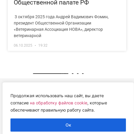
Общественной палате РФ
3 октября 2025 года Андрей Вадимович Фомин,
президент Общественной Организации
«Ветеринарная Ассоциация НОВА», директор
ветеринарной
06.10.2025
19:32
« Previous
1
2
3
4
Next »
Продолжая использовать наш сайт, вы даете
АВТОНОМНАЯ НЕКОММЕРЧЕСКАЯ ОРГАНИЗАЦИЯ
согласие
на обработку файлов cookie
, которые
«ЦЕНТР ВЕТЕРИНАРНОЙ ТЕРАПИИ, ИММУНОЛОГИИ И
обеспечивают правильную работу сайта.
ИММУНОПАТОЛОГИИ» (ЦВЕТИ)
Работем с 2019 года.
Ок