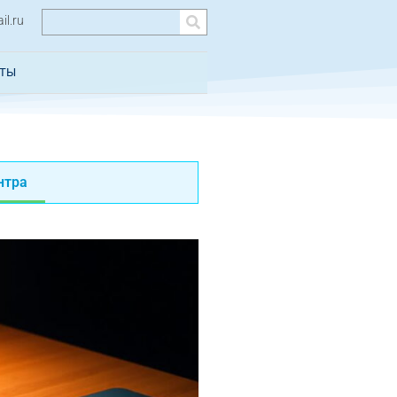
l.ru
КТЫ
нтра