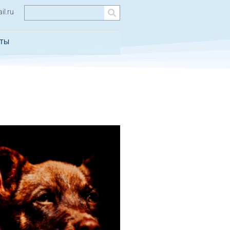
l.ru
КТЫ