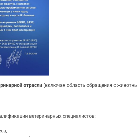
еринарной отрасли
(включая область обращения с животны
алификации ветеринарных специалистов;
еса;