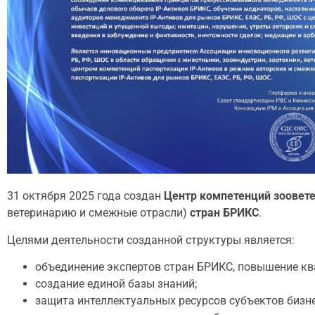
31 октября 2025 года создан
Центр компетенций зоовет
ветеринарию и смежные отрасли)
стран БРИКС
.
Целями деятельности созданной структуры является:
объединение экспертов стран БРИКС, повышение кв
создание единой базы знаний;
защита интеллектуальных ресурсов субъектов бизн