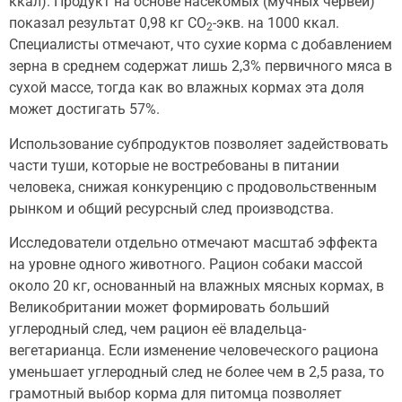
ккал). Продукт на основе насекомых (мучных червей)
показал результат 0,98 кг CO
-экв. на 1000 ккал.
2
Специалисты отмечают, что сухие корма с добавлением
зерна в среднем содержат лишь 2,3% первичного мяса в
сухой массе, тогда как во влажных кормах эта доля
может достигать 57%.
Использование субпродуктов позволяет задействовать
части туши, которые не востребованы в питании
человека, снижая конкуренцию с продовольственным
рынком и общий ресурсный след производства.
Исследователи отдельно отмечают масштаб эффекта
на уровне одного животного. Рацион собаки массой
около 20 кг, основанный на влажных мясных кормах, в
Великобритании может формировать больший
углеродный след, чем рацион её владельца-
вегетарианца. Если изменение человеческого рациона
уменьшает углеродный след не более чем в 2,5 раза, то
грамотный выбор корма для питомца позволяет