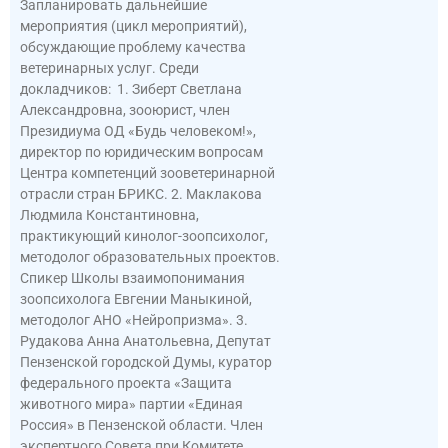
Запланировать дальнейшие
мероприятия (цикл мероприятий),
обсуждающие проблему качества
ветеринарных услуг. Среди
докладчиков: 1. Зиберт Светлана
Александровна, зооюрист, член
Президиума ОД «Будь человеком!»,
директор по юридическим вопросам
Центра компетенций зооветеринарной
отрасли стран БРИКС. 2. Маклакова
Людмила Константиновна,
практикующий кинолог-зоопсихолог,
методолог образовательных проектов.
Спикер Школы взаимопонимания
зоопсихолога Евгении Маныкиной,
методолог АНО «Нейропризма». 3.
Рудакова Анна Анатольевна, Депутат
Пензенской городской Думы, куратор
федерального проекта «Защита
животного мира» партии «Единая
Россия» в Пензенской области. Член
экспертного Совета при Комитете