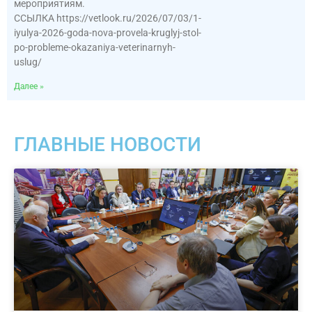
мероприятиям.
ССЫЛКА https://vetlook.ru/2026/07/03/1-
iyulya-2026-goda-nova-provela-kruglyj-stol-
po-probleme-okazaniya-veterinarnyh-
uslug/
Далее »
ГЛАВНЫЕ НОВОСТИ