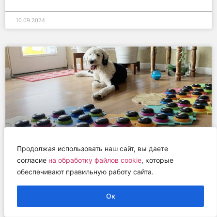
10.09.2024
Продолжая использовать наш сайт, вы даете
согласие
на обработку файлов cookie
, которые
обеспечивают правильную работу сайта.
Специалисты Калифорнийского
университета выяснили,
Ок
действительно ли собаки понимают
слова