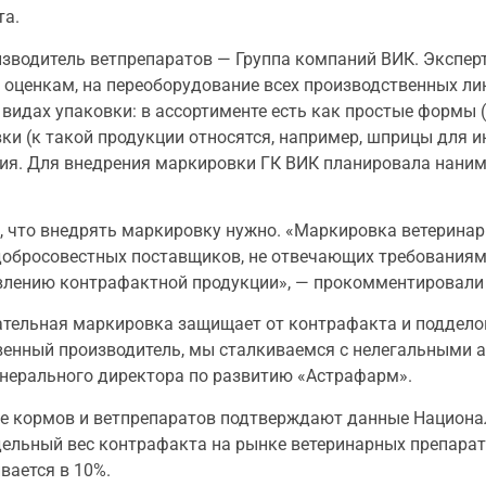
та.
изводитель ветпрепаратов — Группа компаний ВИК. Экспер
 оценкам, на переоборудование всех производственных ли
 видах упаковки: в ассортименте есть как простые формы
вки (к такой продукции относятся, например, шприцы для 
тия. Для внедрения маркировки ГК ВИК планировала наним
, что внедрять маркировку нужно. «Маркировка ветеринар
едобросовестных поставщиков, не отвечающих требованиям
влению контрафактной продукции», — прокомментировали 
ательная маркировка защищает от контрафакта и поддело
твенный производитель, мы сталкиваемся с нелегальными 
енерального директора по развитию «Астрафарм».
ке кормов и ветпрепаратов подтверждают данные Национа
ельный вес контрафакта на рынке ветеринарных препарато
вается в 10%.