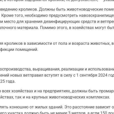
зведению кроликов. Должны быть животноводческие поме
я. Кроме того, необходимо предусмотреть навозохранилище
и место для хранения дезинфицирующих средств и ветпре
илочного материала. Помимо этого, в хозяйствах могут бы
 кроликов в зависимости от пола и возраста животных, 
нфекции помещений.
спроизводства, выращивания, реализации и использован
ий новых ветправил вступят в силу с 1 сентября 2024 год
25 года.
о всех хозяйствах и на предприятиях, должны быть прома
яйствах, так и на крупных животноводческих комплексах.
лять конюшню от жилых зданий. Это расстояние зависит о
его участка должно быть не менее 3 метров, а если 150 ло