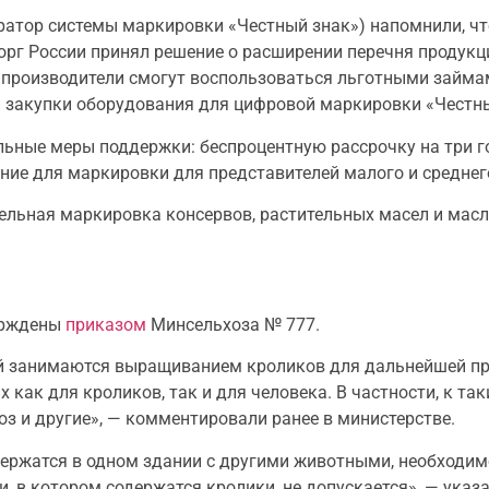
ератор системы маркировки «Честный знак») напомнили, ч
рг России принял решение о расширении перечня продук
ь производители смогут воспользоваться льготными займ
й закупки оборудования для цифровой маркировки «Честны
ьные меры поддержки: беспроцентную рассрочку на три го
ние для маркировки для представителей малого и среднег
тельная маркировка консервов, растительных масел и мас
ерждены
приказом
Минсельхоза № 777.
ий занимаются выращиванием кроликов для дальнейшей п
как для кроликов, так и для человека. В частности, к та
коз и другие», — комментировали ранее в министерстве.
одержатся в одном здании с другими животными, необходи
 в котором содержатся кролики, не допускается», — указа