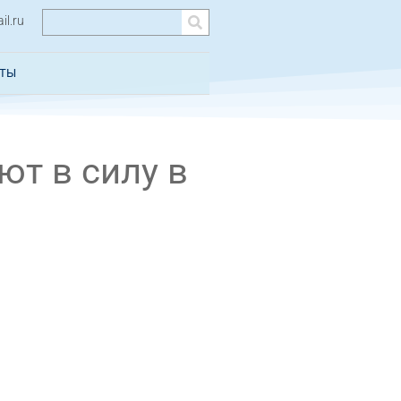
l.ru
КТЫ
ют в силу в