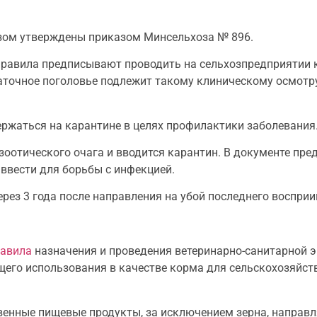
езом утверждены приказом Минсельхоза № 896.
правила предписывают проводить на сельхозпредприятии 
аточное поголовье подлежит такому клиническому осмотру
ржаться на карантине в целях профилактики заболевания
отического очага и вводится карантин. В документе пред
ввести для борьбы с инфекцией.
ерез 3 года после направления на убой последнего воспри
равила
назначения и проведения ветеринарно-санитарной 
щего использования в качестве корма для сельскохозяйст
венные пищевые продукты, за исключением зерна, направ