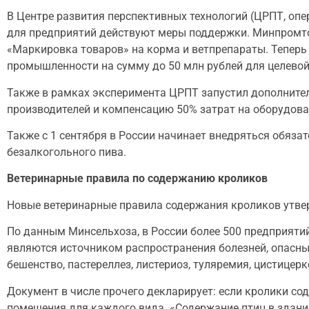
В Центре развития перспективных технологий (ЦРПТ, оп
для предприятий действуют меры поддержки. Минпромто
«Маркировка товаров» на корма и ветпрепараты. Тепер
промышленности на сумму до 50 млн рублей для целево
Также в рамках эксперимента ЦРПТ запустил дополнител
производителей и компенсацию 50% затрат на оборудова
Также с 1 сентября в России начинает внедряться обяза
безалкогольного пива.
Ветеринарные правила по содержанию кроликов
Новые ветеринарные правила содержания кроликов утв
По данным Минсельхоза, в России более 500 предприят
являются источником распространения болезней, опасных 
бешенство, пастереллез, листериоз, туляремия, цистицер
Документ в числе прочего декларирует: если кролики с
помещения для каждого вида. «Содержание птиц в здании,