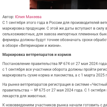
Автор:
Юлия Макеева
С 1 сентября этого года в России для производителей в
маркировка продукции. С этой же даты вступают в силу
сельхозживотных, для завоза импортных племенных быко
фермеры должны будут точнее обозначать сроки обработ
в обзоре «Ветеринарии и жизни».
Маркировка ветпрепаратов и кормов
Постановление правительства № 674 от 27 мая 2024 год
с 1 сентября все участники оборота должны пройти реги
маркировать сухие корма и лакомства, а с 1 марта 2025
На рынке ветпрепаратов регистрация в системе «Честный 
правительства — № 675 от 27 мая 2024 года. С 1 октябр
лекарств для животных.
К нововведениям участников рынка начали готовить с д