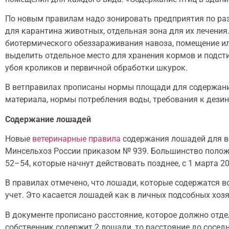
По новым правилам надо зонировать предприятия по ра
для карантина животных, отдельная зона для их лечени
биотермического обеззараживания навоза, помещение ил
выделить отдельное место для хранения кормов и подст
убоя кроликов и первичной обработки шкурок.
В ветправилах прописаны нормы площади для содержания
материала, нормы потребления воды, требования к дези
Содержание лошадей
Новые
ветеринарные правила
содержания лошадей для во
Минсельхоз России приказом № 939. Большинство положен
52–54, которые начнут действовать позднее, с 1 марта 20
В правилах отмечено, что лошади, которые содержатся в
учет. Это касается лошадей как в личных подсобных хоз
В документе прописано расстояние, которое должно отде
собственник содержит 2 лошади, то расстояние до соседн