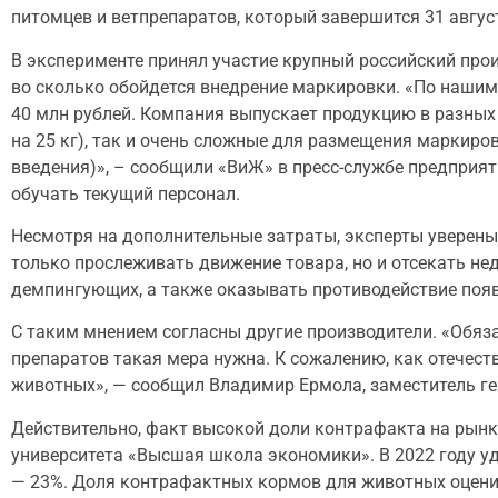
питомцев и ветпрепаратов, который завершится 31 авгус
В эксперименте принял участие крупный российский про
во сколько обойдется внедрение маркировки. «По нашим
40 млн рублей. Компания выпускает продукцию в разных
на 25 кг), так и очень сложные для размещения маркиро
введения)», – сообщили «ВиЖ» в пресс-службе предприя
обучать текущий персонал.
Несмотря на дополнительные затраты, эксперты уверены
только прослеживать движение товара, но и отсекать н
демпингующих, а также оказывать противодействие поя
С таким мнением согласны другие производители. «Обяз
препаратов такая мера нужна. К сожалению, как отечес
животных», — сообщил Владимир Ермола, заместитель г
Действительно, факт высокой доли контрафакта на рын
университета «Высшая школа экономики». В 2022 году уд
— 23%. Доля контрафактных кормов для животных оцени