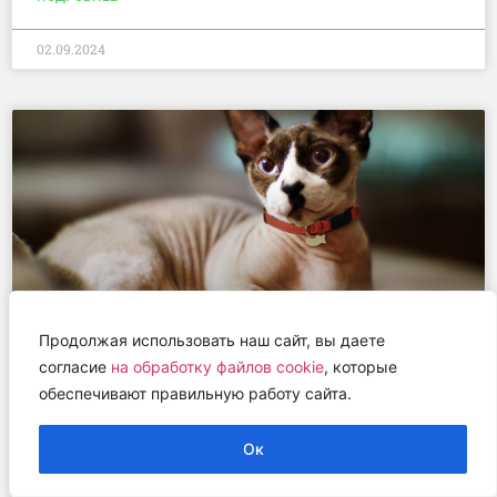
02.09.2024
Продолжая использовать наш сайт, вы даете
согласие
на обработку файлов cookie
, которые
обеспечивают правильную работу сайта.
Прорыв в ветеринарии: в Удмуртии
создан инновационный
Ок
антивозрастной корм для кошек