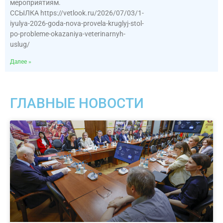
мероприятиям.
ССЫЛКА https://vetlook.ru/2026/07/03/1-
iyulya-2026-goda-nova-provela-kruglyj-stol-
po-probleme-okazaniya-veterinarnyh-
uslug/
Далее »
ГЛАВНЫЕ НОВОСТИ