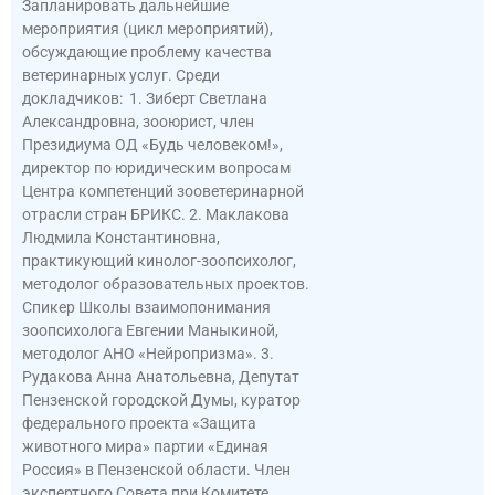
Запланировать дальнейшие
мероприятия (цикл мероприятий),
обсуждающие проблему качества
ветеринарных услуг. Среди
докладчиков: 1. Зиберт Светлана
Александровна, зооюрист, член
Президиума ОД «Будь человеком!»,
директор по юридическим вопросам
Центра компетенций зооветеринарной
отрасли стран БРИКС. 2. Маклакова
Людмила Константиновна,
практикующий кинолог-зоопсихолог,
методолог образовательных проектов.
Спикер Школы взаимопонимания
зоопсихолога Евгении Маныкиной,
методолог АНО «Нейропризма». 3.
Рудакова Анна Анатольевна, Депутат
Пензенской городской Думы, куратор
федерального проекта «Защита
животного мира» партии «Единая
Россия» в Пензенской области. Член
экспертного Совета при Комитете