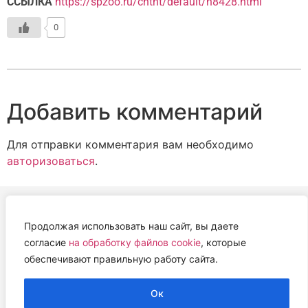
ССЫЛКА
https://spzoo.ru/cntnt/default/n8428.html
0
Добавить комментарий
Для отправки комментария вам необходимо
авторизоваться
.
Продолжая использовать наш сайт, вы даете
АВТОНОМНАЯ НЕКОММЕРЧЕСКАЯ ОРГАНИЗАЦИЯ
согласие
на обработку файлов cookie
, которые
«ЦЕНТР ВЕТЕРИНАРНОЙ ТЕРАПИИ, ИММУНОЛОГИИ И
обеспечивают правильную работу сайта.
ИММУНОПАТОЛОГИИ» (ЦВЕТИ)
Работем с 2019 года.
Ок