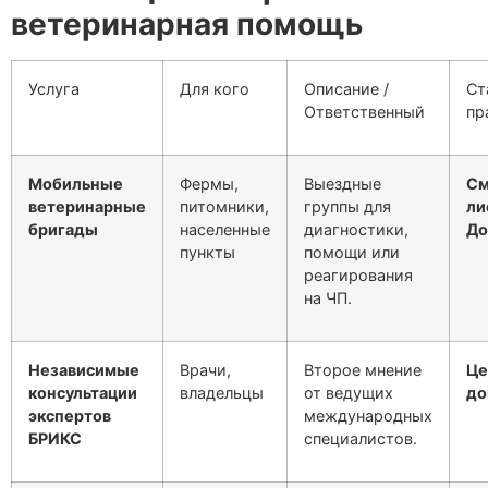
ветеринарная помощь
Услуга
Для кого
Описание /
Ст
Ответственный
пр
Мобильные
Фермы,
Выездные
См
ветеринарные
питомники,
группы для
ли
бригады
населенные
диагностики,
До
пункты
помощи или
реагирования
на ЧП.
Независимые
Врачи,
Второе мнение
Це
консультации
владельцы
от ведущих
до
экспертов
международных
БРИКС
специалистов.