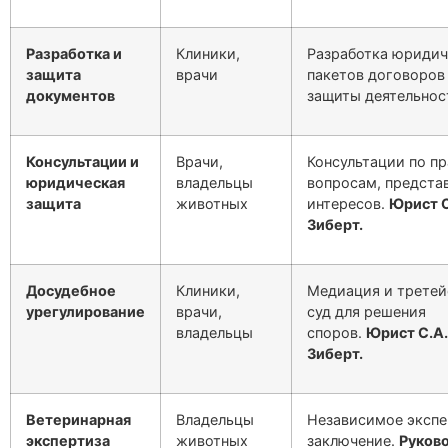
Разработка и
Клиники,
Разработка юридич
защита
врачи
пакетов договоров
документов
защиты деятельнос
Консультации и
Врачи,
Консультации по п
юридическая
владельцы
вопросам, предста
защита
животных
интересов.
Юрист С
Зиберт.
Досудебное
Клиники,
Медиация и третей
урегулирование
врачи,
суд для решения
владельцы
споров.
Юрист С.А.
Зиберт.
Ветеринарная
Владельцы
Независимое экспе
экспертиза
животных
заключение.
Руков