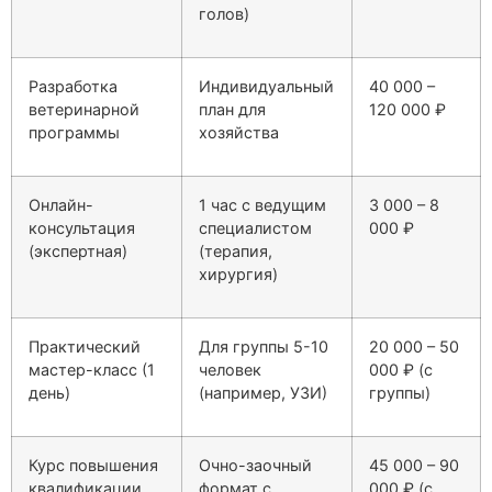
голов)
Разработка
Индивидуальный
40 000 –
ветеринарной
план для
120 000 ₽
программы
хозяйства
Онлайн-
1 час с ведущим
3 000 – 8
консультация
специалистом
000 ₽
(экспертная)
(терапия,
хирургия)
Практический
Для группы 5-10
20 000 – 50
мастер-класс (1
человек
000 ₽ (с
день)
(например, УЗИ)
группы)
Курс повышения
Очно-заочный
45 000 – 90
квалификации
формат с
000 ₽ (с