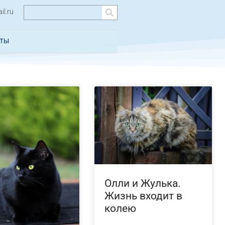
l.ru
КТЫ
Олли и Жулька.
Жизнь входит в
колею