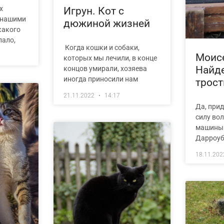
х
Игрун. Кот с
 нашими
дюжиной жизней
какого
пало,
Когда кошки и собаки,
Моис
которых мы лечили, в конце
Найд
концов умирали, хозяева
иногда приносили нам
трост
21.11.2022
14:17
Да, при
силу вол
машины.
Дарроуб
18.11.20