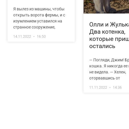
Я вылез из машины, чтобы
открыть ворота фермы, и с
изумлением уставился на
Олли и Жульк
странное сооружение,
Два котенка,
14.11.2022
16:50
которые приш
остались
— Погляди, Джим! Б
кошка. Я никогда ее
не видела. — Хелен,
оторвавшись от
11.11.2022
14:36