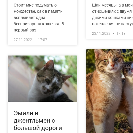
Стоит мне подумать о
Шли месяцы, а в мои
Рождестве, как в памяти
отношениях с двумя
всплывает одна
дикими кошками ни
беспризорная кошечка. В
потепления не насту
первый раз
23.11.2022
17:18
27.11.2022
17:07
Эмили и
джентльмен с
большой дороги