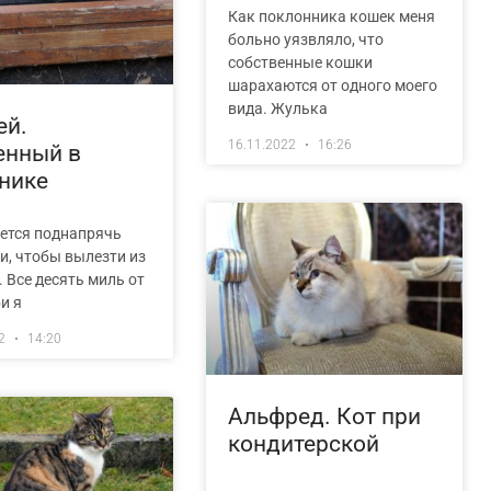
Как поклонника кошек меня
больно уязвляло, что
собственные кошки
шарахаются от одного моего
вида. Жулька
ей.
16.11.2022
16:26
енный в
нике
дется поднапрячь
и, чтобы вылезти из
 Все десять миль от
и я
22
14:20
Альфред. Кот при
кондитерской