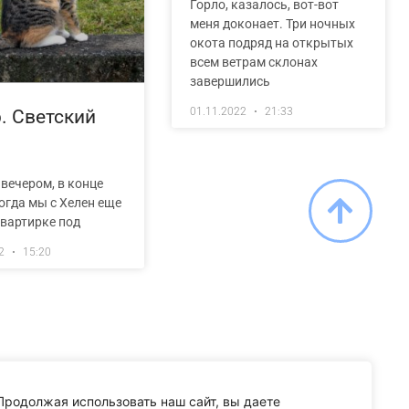
Горло, казалось, вот-вот
меня доконает. Три ночных
окота подряд на открытых
всем ветрам склонах
завершились
01.11.2022
21:33
. Светский
 вечером, в конце
огда мы с Хелен еще
квартирке под
22
15:20
Продолжая использовать наш сайт, вы даете