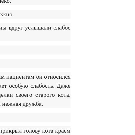
леко.
ежно.
 мы вдруг услышали слабое
шим пациентам он относился
ает особую слабость. Даже
елки своего старого кота.
я нежная дружба.
 прикрыл голову кота краем