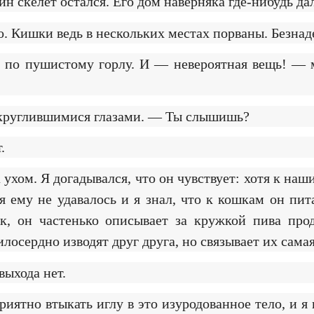
ин скелет остался. Его дом наверняка где-нибудь да
о. Кишки ведь в нескольких местах порваны. Безнад
ем по пушистому горлу. И — невероятная вещь! —
округлившимися глазами. — Ты слышишь?
.
а ухом. Я догадывался, что он чувствует: хотя к на
 ему не удавалось и я знал, что к кошкам он пит
к, он частенько описывает за кружкой пива прод
осердно изводят друг друга, но связывает их сама
выхода нет.
риятно втыкать иглу в это изуродованное тело, и я