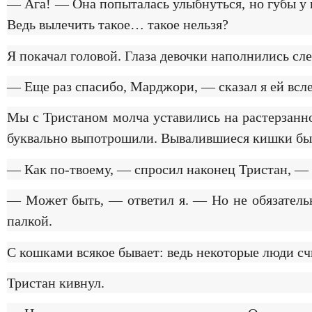
— Ага! — Она попыталась улыбнуться, но губы у н
Ведь вылечить такое… такое нельзя?
Я покачал головой. Глаза девочки наполнились сл
— Еще раз спасибо, Марджори, — сказал я ей всле
Мы с Тристаном молча уставились на растерзанно
буквально выпотрошили. Вывалившиеся кишки были
— Как по-твоему, — спросил наконец Тристан, — 
— Может быть, — ответил я. — Но не обязательно
палкой.
С кошками всякое бывает: ведь некоторые люди с
Тристан кивнул.