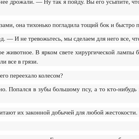
ее дрожали. — Ну так я пойду. Вы его усыпите, чт
езами, она тихонько погладила тощий бок и быстро 
д. — И не тревожьтесь, мы сделаем для него все, ч
е животное. В ярком свете хирургической лампы б
 все в грязи.
его переехало колесом?
. Попался в зубы большому псу, а то кто-нибудь 
читают их законной добычей для любой жестокости.