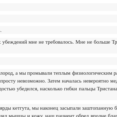
.
х убеждений мне не требовалось. Мне не больше Тр
ислород, а мы промывали теплым физиологическим 
опросту невозможно. Затем началась невероятно м
адостью убедился, насколько гибки пальцы Тристан
 и ярды кетгута, мы наконец засыпали заштопанну
шил мышцы и кожу, наш пациент обрел вполне бла