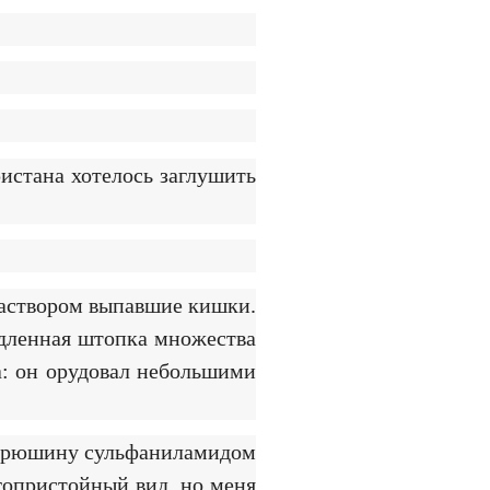
истана хотелось заглушить
раствором выпавшие кишки.
едленная штопка множества
а: он орудовал небольшими
ю брюшину сульфаниламидом
гопристойный вид, но меня