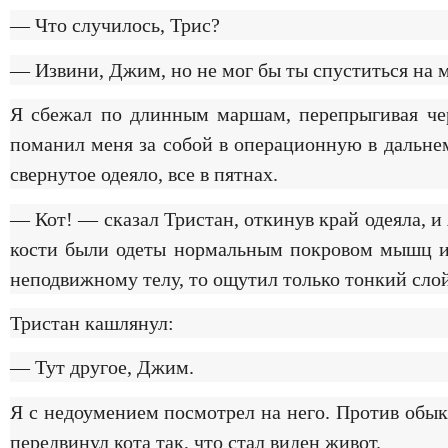
— Что случилось, Трис?
— Извини, Джим, но не мог бы ты спуститься на
Я сбежал по длинным маршам, перепрыгивая чере
поманил меня за собой в операционную в дальнем
свернутое одеяло, все в пятнах.
— Кот! — сказал Тристан, откинув край одеяла, и 
кости были одеты нормальным покровом мышц и ж
неподвижному телу, то ощутил только тонкий сло
Тристан кашлянул:
— Тут другое, Джим.
Я с недоумением посмотрел на него. Против обык
передвинул кота так, что стал виден живот.