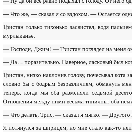
— Ну да он все равно подыхал с голоду. От него од
— Что же, — сказал я со вздохом. — Остается одн
Тристан только тихонько засвистел, водя пальц
мурлыканье.
— Господи, Джим! — Тристан поглядел на меня 
— Да… поразительно. Наверное, ласковый был кот
Тристан, низко наклонив голову, почесывал кота з
словно бы с бодрым безразличием, обмануть меня
теперь, когда мы оба разменяли седьмой десято
Отношения между ними весьма типичны: оба немил
— Что делать, Трис, — сказал я мягко. — Другого 
Я потянулся за шприцем, но мне стало как-то неп