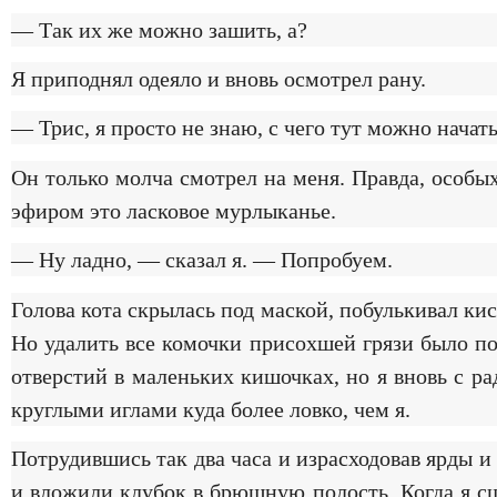
— Так их же можно зашить, а?
Я приподнял одеяло и вновь осмотрел рану.
— Трис, я просто не знаю, с чего тут можно начать
Он только молча смотрел на меня. Правда, особы
эфиром это ласковое мурлыканье.
— Ну ладно, — сказал я. — Попробуем.
Голова кота скрылась под маской, побулькивал к
Но удалить все комочки присохшей грязи было п
отверстий в маленьких кишочках, но я вновь с р
круглыми иглами куда более ловко, чем я.
Потрудившись так два часа и израсходовав ярды
и вложили клубок в брюшную полость. Когда я с