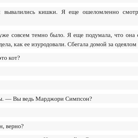
 вывалились кишки. Я еще ошеломленно смотре
уже совсем темно было. Я еще подумала, что она 
дела, как ее изуродовали. Сбегала домой за одеялом 
это кот?
ны. — Вы ведь Марджори Симпсон?
н, верно?