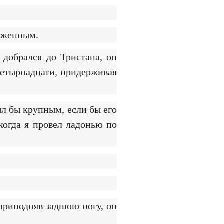
воженным.
 добрался до Тристана, он
четырнадцати, придерживая
ыл бы крупным, если бы его
когда я провел ладонью по
приподняв заднюю ногу, он