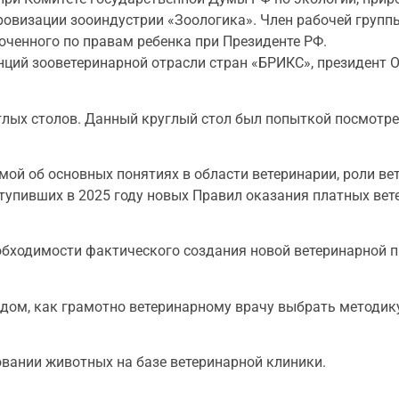
овизации зооиндустрии «Зоологика». Член рабочей групп
оченного по правам ребенка при Президенте РФ.
ций зооветеринарной отрасли стран «БРИКС», президент 
лых столов. Данный круглый стол был попыткой посмотре
мой об основных понятиях в области ветеринарии, роли ве
тупивших в 2025 году новых Правил оказания платных вет
обходимости фактического создания новой ветеринарной 
дом, как грамотно ветеринарному врачу выбрать методику
вании животных на базе ветеринарной клиники.