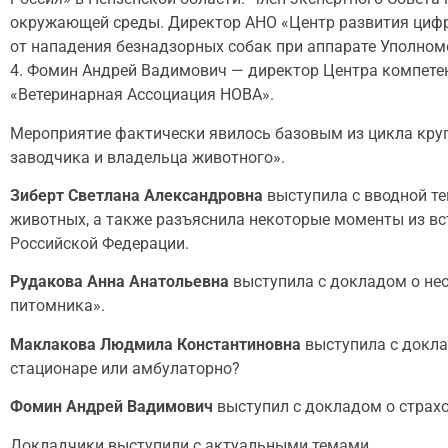
окружающей среды. Директор АНО «Центр развития цифр
от нападения безнадзорных собак при аппарате Уполном
4. Фомин Андрей Вадимович — директор Центра компетен
«Ветеринарная Ассоциация НОВА».
Мероприятие фактически явилось базовым из цикла круг
заводчика и владельца животного».
Зиберт Светлана Александровна
выступила с вводной те
животных, а также разъяснила некоторые моменты из вс
Российской Федерации.
Рудакова Анна Анатольевна
выступила с докладом о не
питомника».
Маклакова Людмила Константиновна
выступила с докла
стационаре или амбулаторно?
Фомин Андрей Вадимович
выступил с докладом о страхо
Докладчики выступили с актуальными темами.