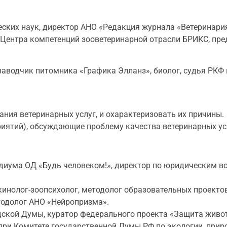
ских наук, директор АНО «Редакция журнала «Ветеринари
Центра компетенций зооветеринарной отрасли БРИКС, пре
аводчик питомника «Графика Элланз», биолог, судья РКФ 
ания ветеринарных услуг, и охарактеризовать их причины.
иятий), обсуждающие проблему качества ветеринарных ус
зидиума ОД «Будь человеком!», директор по юридическим 
инолог-зоопсихолог, методолог образовательных проекто
тодолог АНО «Нейропризма».
одской Думы, куратор федерального проекта «Защита живо
 при Комитете государственной Думы РФ по экологии, при