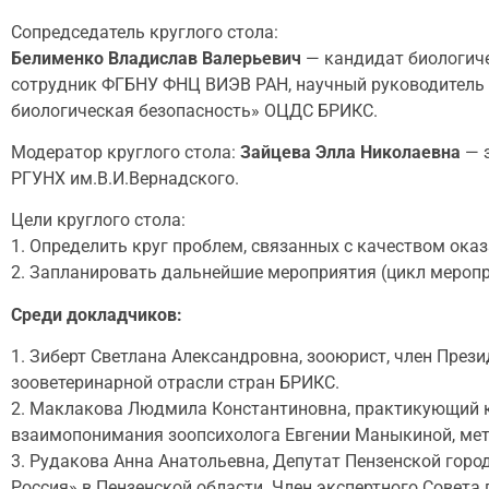
Сопредседатель круглого стола:
Белименко Владислав Валерьевич
— кандидат биологиче
сотрудник ФГБНУ ФНЦ ВИЭВ РАН, научный руководитель 
биологическая безопасность» ОЦДС БРИКС.
Модератор круглого стола:
Зайцева Элла Николаевна
— з
РГУНХ им.В.И.Вернадского.
Цели круглого стола:
1. Определить круг проблем, связанных с качеством оказ
2. Запланировать дальнейшие мероприятия (цикл меропр
Среди докладчиков:
1. Зиберт Светлана Александровна, зооюрист, член Пре
зооветеринарной отрасли стран БРИКС.
2. Маклакова Людмила Константиновна, практикующий к
взаимопонимания зоопсихолога Евгении Маныкиной, ме
3. Рудакова Анна Анатольевна, Депутат Пензенской гор
Россия» в Пензенской области. Член экспертного Совета