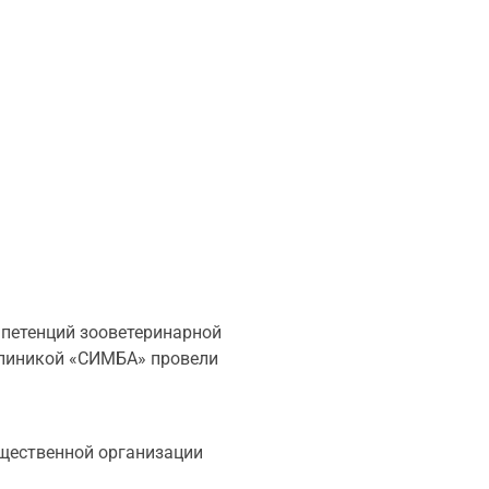
мпетенций зооветеринарной
клиникой «СИМБА» провели
бщественной организации