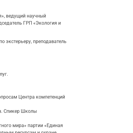
я», ведущий научный
дседатель ГРП «Экология и
по экстерьеру, преподаватель
луг.
вопросам Центра компетенций
в. Спикер Школы
тного мира» партии «Единая
родным ресурсам и охране