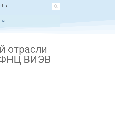
l.ru
КТЫ
й отрасли
 ФНЦ ВИЭВ