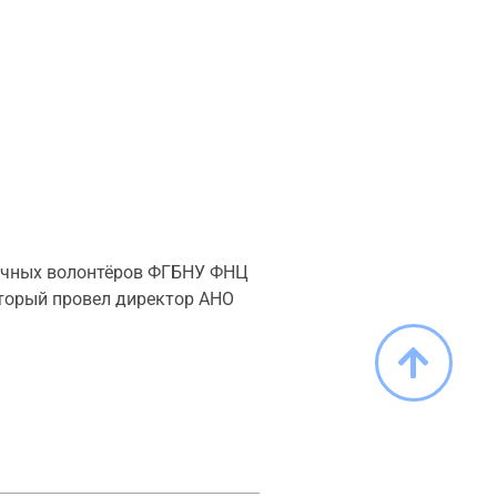
аучных волонтёров ФГБНУ ФНЦ
оторый провел директор АНО