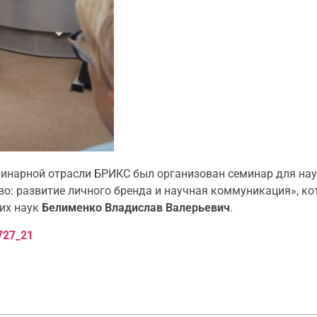
ринарной отрасли БРИКС был организован семинар для н
во: развитие личного бренда и научная коммуникация», к
ких наук
Белименко Владислав Валерьевич
.
3727_21