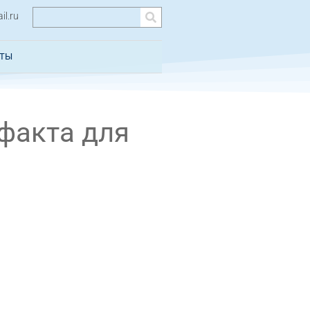
l.ru
КТЫ
факта для