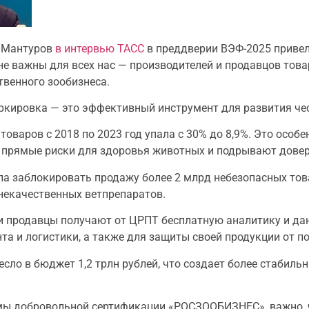
с Мантуров
в интервью ТАСС
в преддверии ВЭФ-2025 приве
не важны для всех нас — производителей и продавцов това
твенного зообизнеса.
ркировка — это эффективный инструмент для развития че
оваров с 2018 по 2023 год упала с 30% до 8,9%. Это особе
т прямые риски для здоровья животных и подрывают довер
а заблокировать продажу более 2 млрд небезопасных това
некачественных ветпрепаратов.
 и продавцы получают от ЦРПТ бесплатную аналитику и д
та и логистики, а также для защиты своей продукции от п
ло в бюджет 1,2 трлн рублей, что создает более стабиль
темы добровольной сертификации «РОСЗООБИЗНЕС», важно,