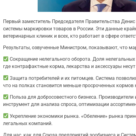
Первый заместитель Председателя Правительства Дени
системы маркировки товаров в России. Эти данные край
ветеринарных клиник и всех, кто работает в сфере ответс
Результаты, озвученные Министром, показывают, что ма
Сокращение нелегального оборота. Доля нелегальных т
где контрафактные корма, лекарства и аксессуары несу
Защита потребителей и их питомцев. Система позволил
что на полках становится меньше просроченных кормов 
Польза для добросовестного бизнеса. Производители
инструмент для анализа спроса, оптимизации ассортимен
Укрепление экономики рынка. «Обеление» рынка принес
легальных компаний.
Для нас, как для Союза предприятий зообизнеса и Сис