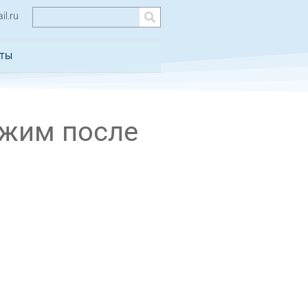
l.ru
КТЫ
ежим после