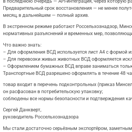
в последнюю очередь — API-интеграция, через которую р
Предварительный срок восстановления — не менее полут
месяц, в дальнейшем — полный архив.
В экстренном режиме работают Россельхознадзор, Минсе
нормативных разъяснений и временных мер, позволяющих
Что важно знать:
– Для оформления ВСД используется лист А4 с формой и
– Для перевозки живых животных ВСД оформляется иск
– Оформлением бумажных ВСД вправе заниматься тольк
Транспортные ВСД разрешено оформлять в течение 48 ча
товар входит в перечень подконтрольных (приказ Минсе
он расфасован в потребительскую упаковку;
соблюдены все нормы безопасности и подтверждения ка
Сергей Данкверт,
руководитель Россельхознадзора
Мы стали достаточно серьёзным экспортёром, заметным, 