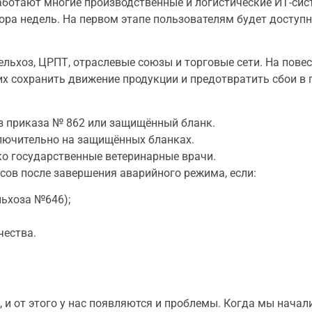
аботают многие производственные и логистические ИТ-сис
ора недель. На первом этапе пользователям будет доступ
льхоз, ЦРПТ, отраслевые союзы и торговые сети. На повес
 сохранить движение продукции и предотвратить сбои в 
з приказа № 862 или защищённый бланк.
лючительно на защищённых бланках.
о государственные ветеринарные врачи.
сов после завершения аварийного режима, если:
льхоза №646);
чества.
и от этого у нас появляются и проблемы. Когда мы начал