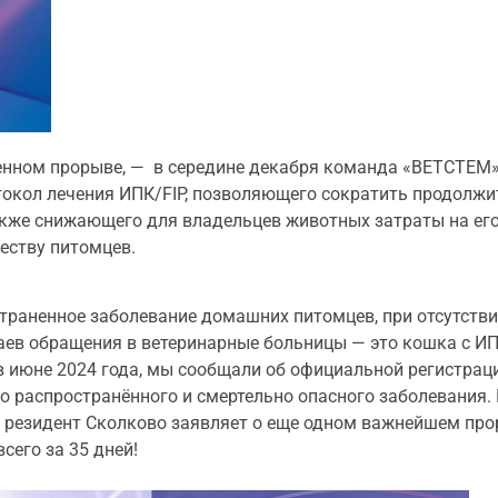
енном прорыве, — в середине декабря команда «ВЕТСТЕМ»
окол лечения ИПК/FIP, позволяющего сократить продолжит
также снижающего для владельцев животных затраты на его
еству питомцев.
траненное заболевание домашних питомцев, при отсутстви
чаев обращения в ветеринарные больницы — это кошка с ИП
е, в июне 2024 года, мы сообщали об официальной регистра
но распространённого и смертельно опасного заболевания.
е резидент Сколково заявляет о еще одном важнейшем пр
сего за 35 дней!