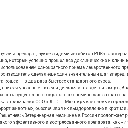
усный препарат, нуклеотидный ингибитор РНК-полимераз
ина, который успешно прошел все доклинические и клинич
 использованием однократного приема лекарственного пре
роизводитель сделал еще один значительный шаг вперед,
а кошек — в два раза быстрее стандартного курса.
, снижая уровень стресса и дискомфорта для питомцев, б
можность существенно сократить экономические затраты на 
ка от компании ООО «ВЕТСТЕМ» открывает новые горизон
мфорт животных, обеспечивая их выздоровление в кратчай
ешетнев: «Ветеринарная медицина в России продолжает р
такого эффективного и востребованного препарата, как «И