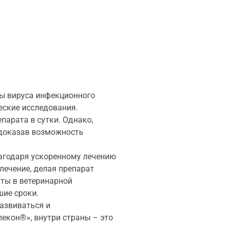
ы вируса инфекционного
еские исследования.
парата в сутки. Однако,
 доказав возможность
лагодаря ускоренному лечению
лечение, делая препарат
ты в ветеринарной
шие сроки.
азвиваться и
пекон®», внутри страны – это