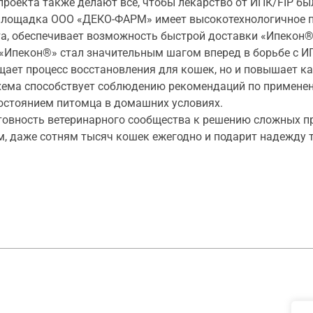
роекта также делают все, чтобы лекарство от ИПК/FIP бы
площадка ООО «ДЕКО-ФАРМ» имеет высокотехнологичное п
а, обеспечивает возможность быстрой доставки «Ипекон®
 «Ипекон®» стал значительным шагом вперед в борьбе с И
щает процесс восстановления для кошек, но и повышает ка
 схема способствует соблюдению рекомендаций по примене
состоянием питомца в домашних условиях.
овность ветеринарного сообщества к решению сложных пр
, даже сотням тысяч кошек ежегодно и подарит надежду 