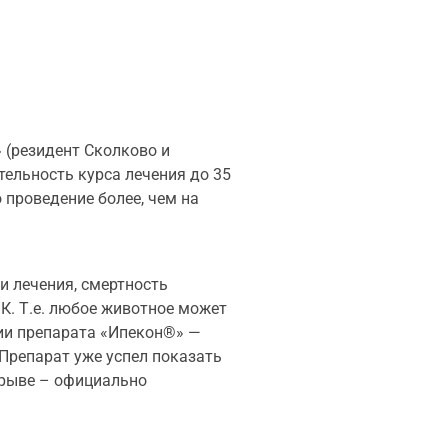
 (резидент Сколково и
ельность курса лечения до 35
 проведение более, чем на
и лечения, смертность
К. Т.е. любое животное может
ции препарата «Ипекон®» —
 Препарат уже успел показать
орыве – официально