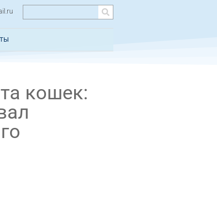
l.ru
КТЫ
та кошек:
вал
го