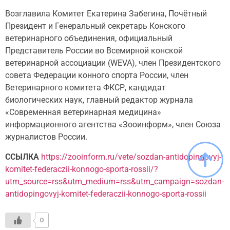
Возглавила Комитет Екатерина Забегина, Почётный
Президент и Генеральный секретарь Конского
ветеринарного объединения, официальный
Представитель России во Всемирной конской
ветеринарной ассоциации (WEVA), член Президентского
совета Федерации конного спорта России, член
Ветеринарного комитета ФКСР, кандидат
биологических наук, главный редактор журнала
«Современная ветеринарная медицина»
информационного агентства «Зооинформ», член Союза
журналистов России.
ССЫЛКА
https://zooinform.ru/vete/sozdan-antidopingovyj-
komitet-federaczii-konnogo-sporta-rossii/?
utm_source=rss&utm_medium=rss&utm_campaign=sozdan-
antidopingovyj-komitet-federaczii-konnogo-sporta-rossii
0