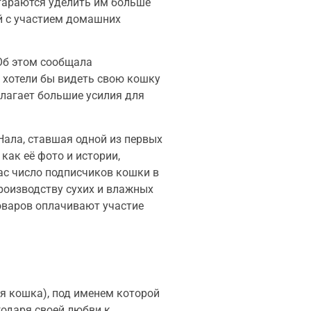
тараются уделить им больше
ий с участием домашних
 Об этом сообщала
 хотели бы видеть свою кошку
илагает большие усилия для
ала, ставшая одной из первых
как её фото и истории,
час число подписчиков кошки в
роизводству сухих и влажных
товаров оплачивают участие
я кошка), под именем которой
одаря своей любви к