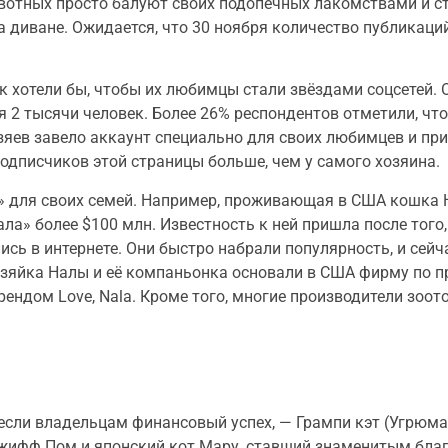
отных просто балуют своих подопечных лакомствами и с
а диване. Ожидается, что 30 ноября количество публикац
к хотели бы, чтобы их любимцы стали звёздами соцсетей.
 2 тысячи человек. Более 26% респондентов отметили, что
зяев завело аккаунт специально для своих любимцев и пр
подписчиков этой страницы больше, чем у самого хозяина.
 для своих семей. Например, проживающая в США кошка Н
ла» более $100 млн. Известность к ней пришла после того, 
ись в интернете. Они быстро набрали популярность, и сей
хозяйка Налы и её компаньонка основали в США фирму по п
ендом Love, Nala. Кроме того, многие производители зоо
несли владельцам финансовый успех, — Грампи кэт (Угрюма
жифф Пом и японский кот Мару, ставший знаменитым благ