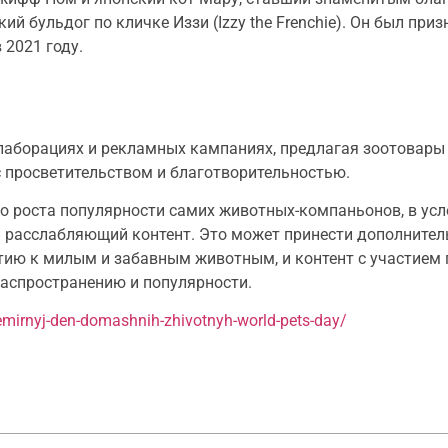
ий бульдог по кличке Иззи (Izzy the Frenchie). Он был пр
 2021 году.
лаборациях и рекламных кампаниях, предлагая зоотовары
с просветительством и благотворительностью.
мо роста популярности самих животных-компаньонов, в ус
и расслабляющий контент. Это может принести дополните
ию к милым и забавным животным, и контент с участием
распространению и популярности.
emirnyj-den-domashnih-zhivotnyh-world-pets-day/