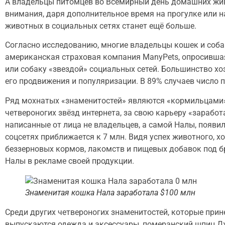
А владельцы питомцев во Всемирный день домашних жив
внимания, даря дополнительное время на прогулке или н
животных в социальных сетях станет ещё больше.
Согласно исследованию, многие владельцы кошек и соба
американская страховая компания ManyPets, опросившая
или собаку «звездой» социальных сетей. Большинство хо
его продвижения и популяризации. В 89% случаев число 
Ряд мохнатых «знаменитостей» являются «кормильцами»
четвероногих звёзд интернета, за свою карьеру «заработа
написанные от лица не владельцев, а самой Налы, появил
соцсетях приближается к 7 млн. Видя успех животного, 
беззерновых кормов, лакомств и пищевых добавок под бр
Налы в рекламе своей продукции.
Знаменитая кошка Нала заработала $100 млн
Среди других четвероногих знаменитостей, которые при
выпускаются одежда и аксессуары, померанский шпиц Д