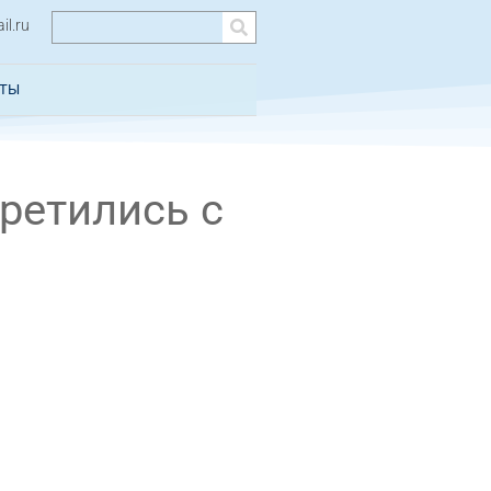
l.ru
КТЫ
ретились с