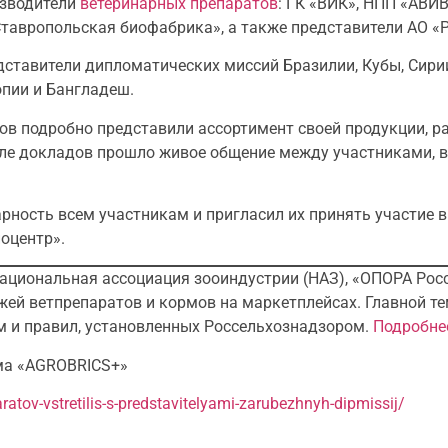
изводители
ветеринарных препаратов
: ГК «ВИК», НПП «АВИ
авропольская биофабрика», а также представители АО «Р
ставители дипломатических миссий Бразилии, Кубы, Сирии,
опии и Бангладеш.
ов подробно представили ассортимент своей продукции, ра
ле докладов прошло живое общение между участниками, в
рность всем участникам и пригласил их принять участие 
поцентр».
Национальная ассоциация зооиндустрии (НАЗ), «ОПОРА Росс
жей ветпрепаратов и кормов на маркетплейсах. Главной т
 и правил, установленных Россельхознадзором.
Подробнее
ма «AGROBRICS+»
aratov-vstretilis-s-predstavitelyami-zarubezhnyh-dipmissij/