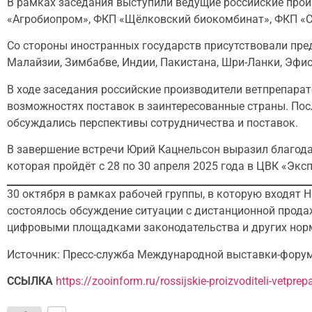
В рамках заседания выступили ведущие российские про
«Агробиопром», ФКП «Щёлковский биокомбинат», ФКП «Ст
Со стороны иностранных государств присутствовали пред
Малайзии, Зимбабве, Индии, Пакистана, Шри-Ланки, Эфи
В ходе заседания российские производители ветпрепарат
возможностях поставок в заинтересованные страны. Пос
обсуждались перспективы сотрудничества и поставок.
В завершение встречи Юрий Кацнельсон выразил благода
которая пройдёт с 28 по 30 апреля 2025 года в ЦВК «Экс
30 октября в рамках рабочей группы, в которую входят 
состоялось обсуждение ситуации с дистанционной прода
цифровыми площадками законодательства и других норм
Источник: Пресс-служба Международной выставки-фору
ССЫЛКА
https://zooinform.ru/rossijskie-proizvoditeli-vetprep