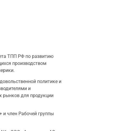
ета ТПП РФ по развитию
щихся производством
мерики.
одовольственной политике и
зводителями и
х рынков для продукции
 и член Рабочей группы