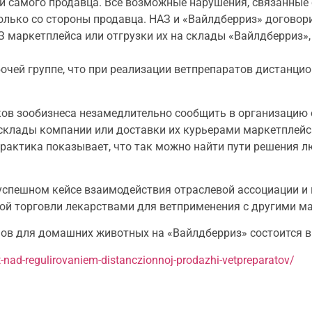
и самого продавца. Все возможные нарушения, связанные 
олько со стороны продавца. НАЗ и «Вайлдберриз» договори
З маркетплейса или отгрузки их на склады «Вайлдберриз», 
бочей группе, что при реализации ветпрепаратов дистанц
ов зообизнеса незамедлительно сообщить в организацию 
а склады компании или доставки их курьерами маркетплейс
рактика показывает, что так можно найти пути решения 
успешном кейсе взаимодействия отраслевой ассоциации и
ой торговли лекарствами для ветприменения с другими м
ов для домашних животных на «Вайлдберриз» состоится в с
ut-nad-regulirovaniem-distanczionnoj-prodazhi-vetpreparatov/