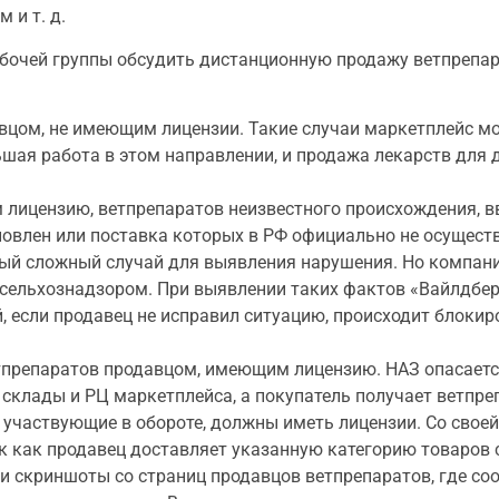
 и т. д.
абочей группы обсудить дистанционную продажу ветпрепа
вцом, не имеющим лицензии. Такие случаи маркетплейс мо
ьшая работа в этом направлении, и продажа лекарств для
лицензию, ветпрепаратов неизвестного происхождения, в
новлен или поставка которых в РФ официально не осуществ
ый сложный случай для выявления нарушения. Но компания
сельхознадзором. При выявлении таких фактов «Вайлдбер
 если продавец не исправил ситуацию, происходит блокиров
препаратов продавцом, имеющим лицензию. НАЗ опасается
склады и РЦ маркетплейса, а покупатель получает ветпреп
, участвующие в обороте, должны иметь лицензии. Со свое
к как продавец доставляет указанную категорию товаров 
и скриншоты со страниц продавцов ветпрепаратов, где соо