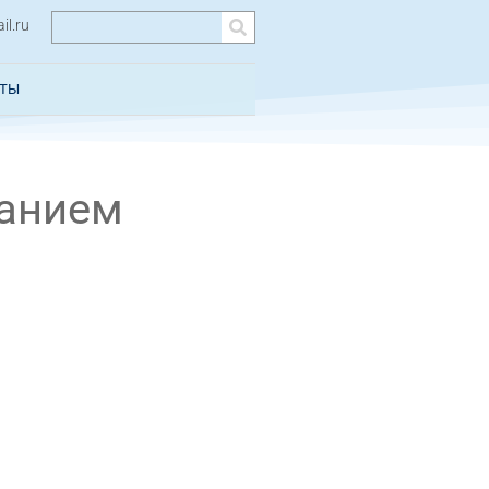
l.ru
КТЫ
ванием