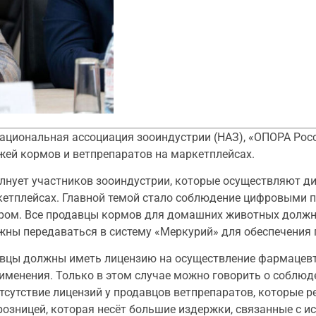
Национальная ассоциация зооиндустрии (НАЗ), «ОПОРА Росс
жей кормов и ветпрепаратов на маркетплейсах.
олнует участников зооиндустрии, которые осуществляют 
ркетплейсах. Главной темой стало соблюдение цифровыми
зором. Все продавцы кормов для домашних животных долж
жны передаваться в систему «Меркурий» для обеспечения
вцы должны иметь лицензию на осуществление фармацевт
именения. Только в этом случае можно говорить о соблюд
тсутствие лицензий у продавцов ветпрепаратов, которые р
розницей, которая несёт большие издержки, связанные с и