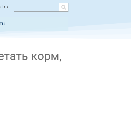
l.ru
КТЫ
етать корм,