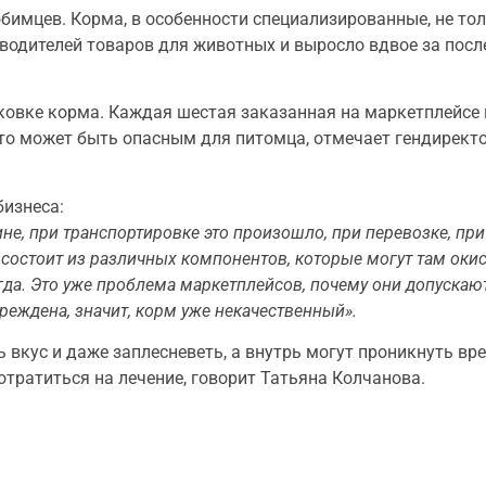
бимцев. Корма, в особенности специализированные, не то
зводителей товаров для животных и выросло вдвое за посл
аковке корма. Каждая шестая заказанная на маркетплейсе 
это может быть опасным для питомца, отмечает гендирект
бизнеса:
не, при транспортировке это произошло, при перевозке, при 
состоит из различных компонентов, которые могут там окис
егда. Это уже проблема маркетплейсов, почему они допуска
реждена, значит, корм уже некачественный».
ь вкус и даже заплесневеть, а внутрь могут проникнуть в
отратиться на лечение, говорит Татьяна Колчанова.