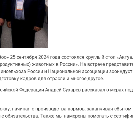
о» 25 сентября 2024 года состоялся круглый стол «Акту
одуктивных) животных в России». На встрече представит
инсельхоза России и Национальной ассоциации зооиндустр
дготовку кадров для отрасли и многое другое.
оссийской Федерации Андрей Сухарев рассказал о мерах по
жку, начиная с производства кормов, заканчивая сбытом 
ые обязательства. Также мы намерены помогать с сертифи