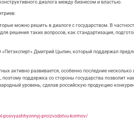
конструктивного диалога между бизнесом и властью.
итриев:
торые можно решить в диалоге с государством. В частност
 для решения таких вопросов, как стандартизация, подгото
О «Петэксперт» Дмитрий Цыпин, который поддержал предл
х активно развивается, особенно последние несколько ле
 поэтому поддержка со стороны государства позволит нам
ународный уровень, сделав российскую продукцию конкуре
tol-posvyashhyonnyj-proizvodstvu-kormov/