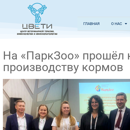
ГЛАВНАЯ
О НАС
На «ПаркЗоо» прошёл 
производству кормов