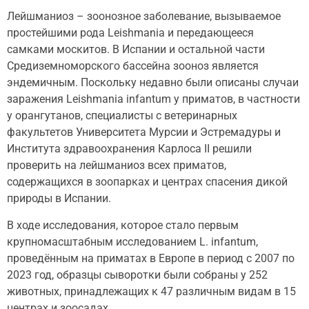
Лейшманиоз – зоонозное заболевание, вызываемое
простейшими рода Leishmania и передающееся
самками москитов. В Испании и остальной части
Средиземноморского бассейна зооноз является
эндемичным. Поскольку недавно были описаны случаи
заражения Leishmania infantum у приматов, в частности
у орангутанов, специалисты с ветеринарных
факультетов Университета Мурсии и Эстремадуры и
Института здравоохранения Карлоса II решили
проверить на лейшманиоз всех приматов,
содержащихся в зоопарках и центрах спасения дикой
природы в Испании.
В ходе исследования, которое стало первым
крупномасштабным исследованием L. infantum,
проведённым на приматах в Европе в период с 2007 по
2023 год, образцы сыворотки были собраны у 252
животных, принадлежащих к 47 различным видам в 15
центрах и зоосадах.