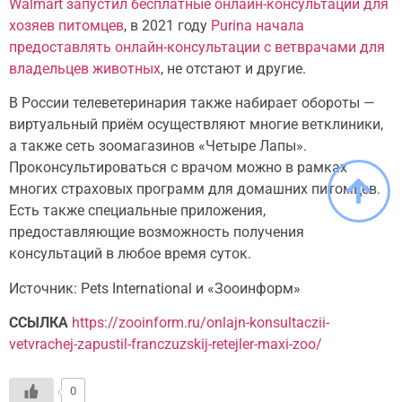
Walmart запустил бесплатные онлайн-консультации для
хозяев питомцев
, в 2021 году
Purina начала
предоставлять онлайн-консультации с ветврачами для
владельцев животных
, не отстают и другие.
В России телеветеринария также набирает обороты —
виртуальный приём осуществляют многие ветклиники,
а также сеть зоомагазинов «Четыре Лапы».
Проконсультироваться с врачом можно в рамках
многих страховых программ для домашних питомцев.
Есть также специальные приложения,
предоставляющие возможность получения
консультаций в любое время суток.
Источник: Pets International и «Зооинформ»
ССЫЛКА
https://zooinform.ru/onlajn-konsultaczii-
vetvrachej-zapustil-franczuzskij-retejler-maxi-zoo/
0