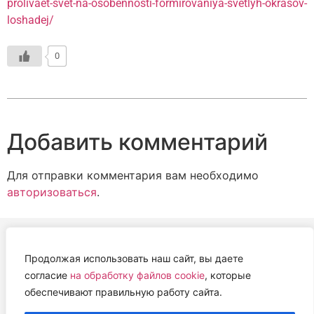
prolivaet-svet-na-osobennosti-formirovaniya-svetlyh-okrasov-
loshadej/
0
Добавить комментарий
Для отправки комментария вам необходимо
авторизоваться
.
Продолжая использовать наш сайт, вы даете
АВТОНОМНАЯ НЕКОММЕРЧЕСКАЯ ОРГАНИЗАЦИЯ
согласие
на обработку файлов cookie
, которые
«ЦЕНТР ВЕТЕРИНАРНОЙ ТЕРАПИИ, ИММУНОЛОГИИ И
обеспечивают правильную работу сайта.
ИММУНОПАТОЛОГИИ» (ЦВЕТИ)