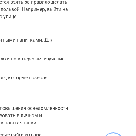
тся взять за правило делать
 пользой. Например, выйти на
о улице.
иртными напитками. Для
ужки по интересам, изучение
ник, которые позволят
о повышения осведомленности
вовать в личном и
и новых знаний.
ение рабочего дня.