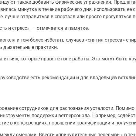
ендуют также добавить физические упражнения. Предлагае
лась минутка в течение рабочего дня, использовать ее с
е, лучше отправиться в спортзал или просто прогуляться п
ь и стресс», — отмечается в памятке.
оголя и тем более избегать случаев «снятия стресса» сп
ь дыхательные практики.
анятиях, которые нравятся вне работы. Это могут быть кр
 руководстве есть рекомендации и для владельцев веткли
ирование сотрудников для распознания усталости. Помим
 инструменты поддержки ветперсонала. Например, содейст
тие в конференциях, повышении квалификации и получени
 между сменами. Ввести «принудительные перерывы» в теч