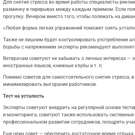
Для снятия стресса во время работы специалисты реком
разминку в перерывах между каждым приемом. Если появи
прогулку. Вечером вместо того, чтобы полежать на диван
«Любая форма легких упражнений поможет снять усталост
Также не лишним будет контролировать употребление алк
борьбы с напряжением эксперты рекомендуют выполнят
Ветврачам советуют не забывать о личных интересах — з
иностранных языков, книжные клубы и т. п.
Помимо советов для самостоятельного снятия стресса, в
минимизировать выгорание работников.
Тест на усталость
Эксперты советуют внедрить на регулярной основе тест
и мониторинга, советуют также использовать системные
профессиональном развитии сотрудников, поощрять учас
Еще один совет — обеспечить достаточное время отдыха