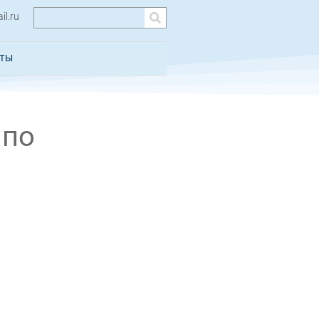
l.ru
КТЫ
 по