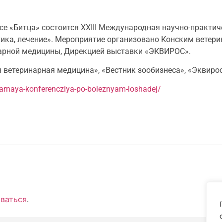
се «Битца» состоится XXIII Международная научно-практич
ика, лечение». Мероприятие организовано Конским ветер
арной медицины, Дирекцией выставки «ЭКВИРОС».
етеринарная медицина», «Вестник зообизнеса», «Эквирос»
inarnaya-konferencziya-po-boleznyam-loshadej/
ваться
.