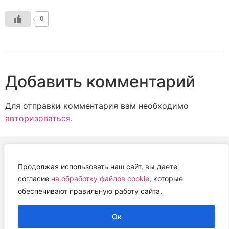
0
Добавить комментарий
Для отправки комментария вам необходимо
авторизоваться
.
Продолжая использовать наш сайт, вы даете
АВТОНОМНАЯ НЕКОММЕРЧЕСКАЯ ОРГАНИЗАЦИЯ
согласие
на обработку файлов cookie
, которые
«ЦЕНТР ВЕТЕРИНАРНОЙ ТЕРАПИИ, ИММУНОЛОГИИ И
обеспечивают правильную работу сайта.
ИММУНОПАТОЛОГИИ» (ЦВЕТИ)
Работем с 2019 года.
Ок