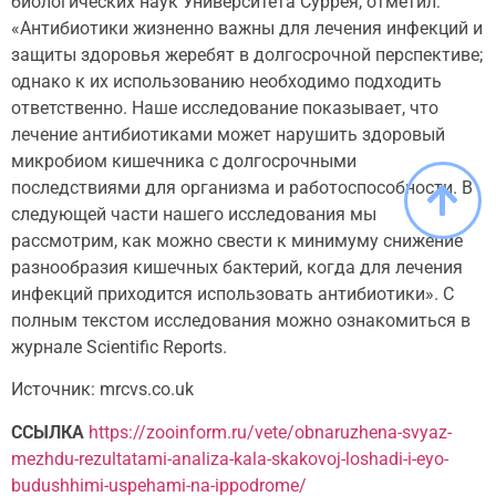
биологических наук Университета Суррея, отметил:
«Антибиотики жизненно важны для лечения инфекций и
защиты здоровья жеребят в долгосрочной перспективе;
однако к их использованию необходимо подходить
ответственно. Наше исследование показывает, что
лечение антибиотиками может нарушить здоровый
микробиом кишечника с долгосрочными
последствиями для организма и работоспособности. В
следующей части нашего исследования мы
рассмотрим, как можно свести к минимуму снижение
разнообразия кишечных бактерий, когда для лечения
инфекций приходится использовать антибиотики». С
полным текстом исследования можно ознакомиться в
журнале Scientific Reports.
Источник: mrcvs.co.uk
ССЫЛКА
https://zooinform.ru/vete/obnaruzhena-svyaz-
mezhdu-rezultatami-analiza-kala-skakovoj-loshadi-i-eyo-
budushhimi-uspehami-na-ippodrome/