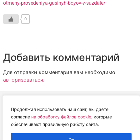
otmeny-provedeniya-gusinyh-boyov-v-suzdale/
0
Добавить комментарий
Для отправки комментария вам необходимо
авторизоваться
.
Продолжая использовать наш сайт, вы даете
АВТОНОМНАЯ НЕКОММЕРЧЕСКАЯ ОРГАНИЗАЦИЯ
согласие
на обработку файлов cookie
, которые
«ЦЕНТР ВЕТЕРИНАРНОЙ ТЕРАПИИ, ИММУНОЛОГИИ И
обеспечивают правильную работу сайта.
ИММУНОПАТОЛОГИИ» (ЦВЕТИ)
Работем с 2019 года.
Ок