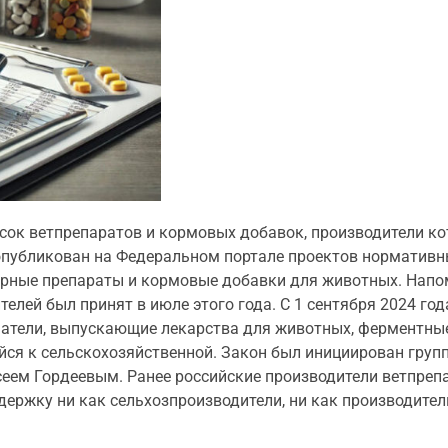
исок ветпрепаратов и кормовых добавок, производители к
опубликован на Федеральном портале проектов нормативн
арные препараты и кормовые добавки для животных. Напом
елей был принят в июле этого года. С 1 сентября 2024 го
атели, выпускающие лекарства для животных, ферментные
йся к сельскохозяйственной. Закон был инициирован груп
сеем Гордеевым. Ранее российские производители ветпреп
ддержку ни как сельхозпроизводители, ни как производите