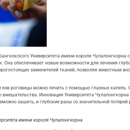
Бангкокского Университета имени короля Чулалонгкорна 
. Она обеспечивает новые возможности для лечения глубо
орогостоящих заменителей тканей, позволяя животным вн
и язв роговицы можно лечить с помощью глазных капель. 
о вмешательства. Инновация Университета Чулалонгкорна
зможно зашить, и глубокие раны со значительной потерей 
верситета имени короля Чулалонгкорна