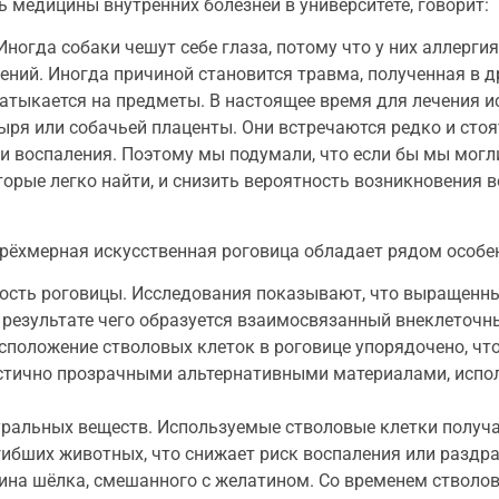
ь медицины внутренних болезней в университете, говорит:
ногда собаки чешут себе глаза, потому что у них аллерги
ий. Иногда причиной становится травма, полученная в д
 натыкается на предметы. В настоящее время для лечения 
ря или собачьей плаценты. Они встречаются редко и стоя
и воспаления. Поэтому мы подумали, что если бы мы могл
орые легко найти, и снизить вероятность возникновения в
трёхмерная искусственная роговица обладает рядом особе
ность роговицы. Исследования показывают, что выращенн
в результате чего образуется взаимосвязанный внеклеточн
асположение стволовых клеток в роговице упорядочено, чт
астично прозрачными альтернативными материалами, исп
туральных веществ. Используемые стволовые клетки получ
огибших животных, что снижает риск воспаления или раздр
оина шёлка, смешанного с желатином. Со временем стволо