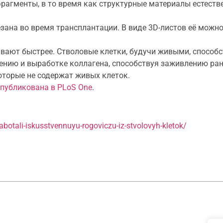
фрагменты, в то время как структурные материалы естес
зана во время трансплантации. В виде 3D-листов её можно 
вают быстрее. Стволовые клетки, будучи живыми, способ
ению и выработке коллагена, способствуя заживлению ран
которые не содержат живых клеток.
публикована в PLoS One
.
abotali-iskusstvennuyu-rogoviczu-iz-stvolovyh-kletok/