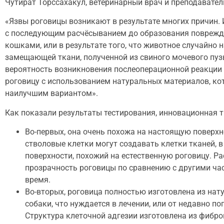
Чутират Торссахакул, ветеринарный врач и преподавател
«Язвы роговицы возникают в результате многих причин. И
с последующим расчёсыванием до образования поврежден
кошками, или в результате того, что животное случайно
замещающей ткани, полученной из свиного мочевого пузы
вероятность возникновения послеоперационной реакции 
роговицу с использованием натуральных материалов, кот
наилучшим вариантом».
Как показали результаты тестирования, инновационная 
Во-первых, она очень похожа на настоящую поверх
стволовые клетки могут создавать клетки тканей, 
поверхности, похожий на естественную роговицу. Р
прозрачность роговицы по сравнению с другими ч
время.
Во-вторых, роговица полностью изготовлена из на
собаки, что нуждается в лечении, или от недавно п
Структура клеточной адгезии изготовлена из фибр