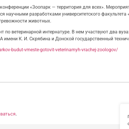
конференции «Зоопарк — территория для всех». Мероприя
лся научными разработками университетского факультета
 тревожности животных.
т по ветеринарной интернатуре. В нем участвуют два вуз
 имени К. И. Скрябина и Донской государственный технич
parkov-budut-vmeste-gotovit-veterinarnyh-vrachej-zoologov/
ваться
.