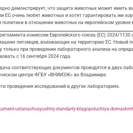
лядно демонстрирует, что защита животных может иметь в
и ЕС очень любят животных и хотят гарантировать им хо
 политики в отношении животных на европейском уровне 
 регламента комиссии Европейского союза (ЕС) 2024/1130 о
машних питомцев, въезжающих на территорию ЕС. Новый п
цу только при проведении лабораторного анализа на опреде
овать с 16 сентября 2024 года.
дача соответствующих документов проводятся в двух лаб
ическом центре ФГБУ «ВНИИЗЖ» во Владимире.
и проведения исследований в других лабораториях.
okument-ustanavlivayushhij-standarty-blagopoluchiya-domashni