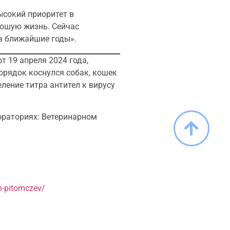
ысокий приоритет в
рошую жизнь. Сейчас
в ближайшие годы».
т 19 апреля 2024 года,
орядок коснулся собак, кошек
ление титра антител к вирусу
ораториях: Ветеринарном
h-pitomczev/