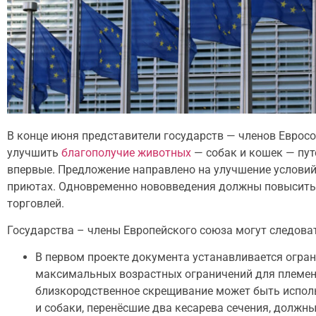
В конце июня представители государств — членов Евро
улучшить
благополучие животных
— собак и кошек — пут
впервые. Предложение направлено на улучшение условий
приютах. Одновременно нововведения должны повысить 
торговлей.
Государства – члены Европейского союза могут следоват
В первом проекте документа устанавливается огра
максимальных возрастных ограничений для племенн
близкородственное скрещивание может быть исполь
и собаки, перенёсшие два кесарева сечения, должн