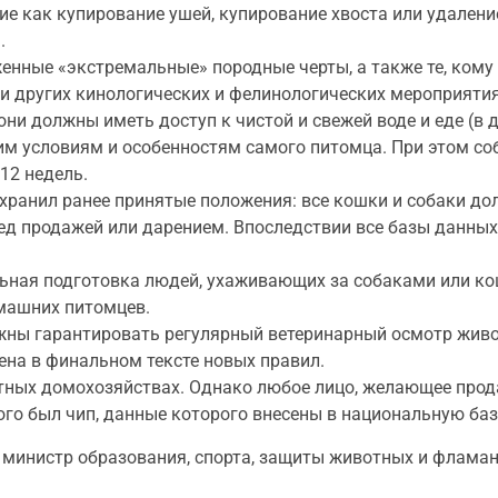
кие как купирование ушей, купирование хвоста или удалени
.
ные «экстремальные» породные черты, а также те, кому
 и других кинологических и фелинологических мероприятия
ни должны иметь доступ к чистой и свежей воде и еде (в д
м условиям и особенностям самого питомца. При этом со
12 недель.
хранил ранее принятые положения: все кошки и собаки д
ед продажей или дарением. Впоследствии все базы данных
ная подготовка людей, ухаживающих за собаками или кош
машних питомцев.
лжны гарантировать регулярный ветеринарный осмотр жив
ена в финальном тексте новых правил.
тных домохозяйствах. Однако любое лицо, желающее прод
ого был чип, данные которого внесены в национальную баз
и министр образования, спорта, защиты животных и флама