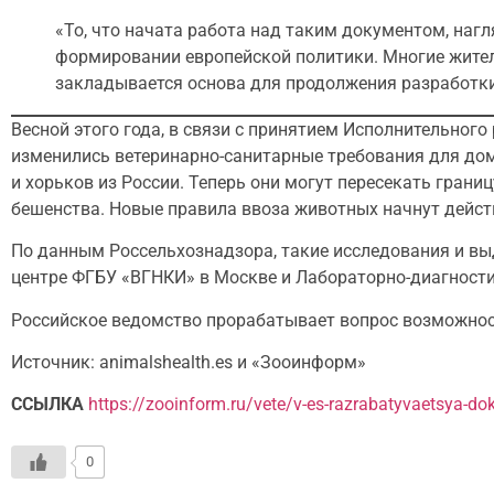
«То, что начата работа над таким документом, наг
формировании европейской политики. Многие жител
закладывается основа для продолжения разработки
Весной этого года, в связи с принятием Исполнительного
изменились ветеринарно-санитарные требования для до
и хорьков из России. Теперь они могут пересекать грани
бешенства. Новые правила ввоза животных начнут действ
По данным Россельхознадзора, такие исследования и вы
центре ФГБУ «ВГНКИ» в Москве и Лабораторно-диагност
Российское ведомство прорабатывает вопрос возможност
Источник: animalshealth.es и «Зооинформ»
ССЫЛКА
https://zooinform.ru/vete/v-es-razrabatyvaetsya-d
0