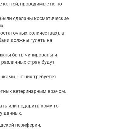
е когтей, проводимые не по
 были сделаны косметические
х.
остаточных количествах), а
баки должны гулять на
олжны быть чипированы и
 различных стран будут
ками. От них требуется
отных ветеринарным врачом.
ать или подарить кому-то
у данных.
ндской периферии,