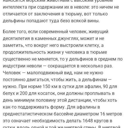
наносится морским животным с высоким уровнем
интеллекта при содержании их в неволе: это ничем не
отличается от заключения в тюрьму, вот только
дельфины попадают туда безо всякой вины.
Более того, если современный человек, живущий
десятилетия в каменных джунглях, может и не
заметить, что вокруг него выстроили клетку, а
продолжительность жизни у человека в тюрьме
существенно не меняется, то у дельфинов в среднем по
индустрии неволи — сокращается в несколько раз.
Человек — малоподвижный вид, нам не нужно
постоянно двигаться, чтобы жить, а дельфинам —
нужно. При норме 150 км в сутки для афалин, 90 для
белух и 200 для косаток, они должны проплывать в
день минимум половину этой дистанции, чтобы хоть
как-то поддерживать форму. Для афалины в
среднестатистическом бассейне диаметром 16 метров
это означает необходимость делать 1648 кругов в
сутки, вдоль одной и той же мертвой стены. В мертвой