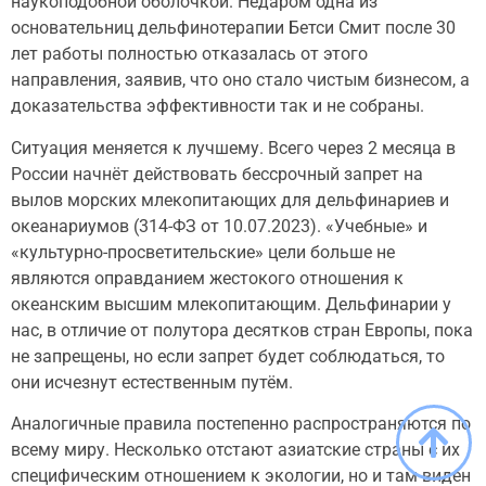
наукоподобной оболочкой. Недаром одна из
основательниц дельфинотерапии Бетси Смит после 30
лет работы полностью отказалась от этого
направления, заявив, что оно стало чистым бизнесом, а
доказательства эффективности так и не собраны.
Ситуация меняется к лучшему. Всего через 2 месяца в
России начнёт действовать бессрочный запрет на
вылов морских млекопитающих для дельфинариев и
океанариумов (314-ФЗ от 10.07.2023). «Учебные» и
«культурно-просветительские» цели больше не
являются оправданием жестокого отношения к
океанским высшим млекопитающим. Дельфинарии у
нас, в отличие от полутора десятков стран Европы, пока
не запрещены, но если запрет будет соблюдаться, то
они исчезнут естественным путём.
Аналогичные правила постепенно распространяются по
всему миру. Несколько отстают азиатские страны с их
специфическим отношением к экологии, но и там виден