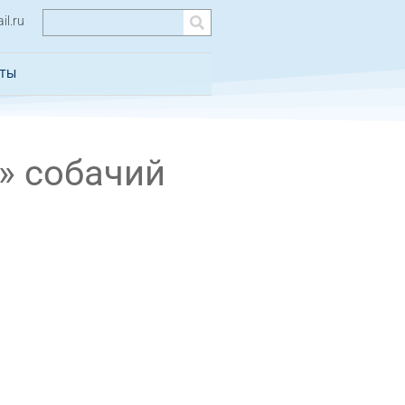
l.ru
КТЫ
» собачий