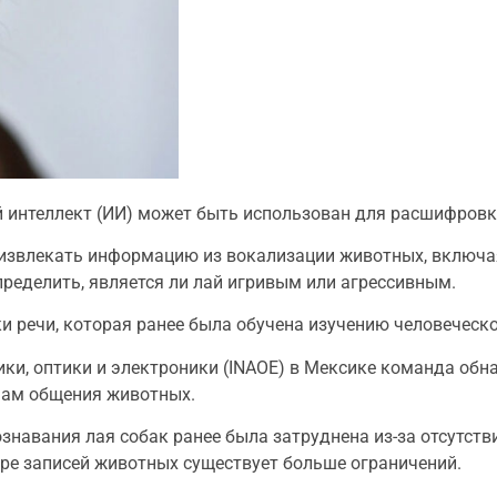
й интеллект (ИИ) может быть использован для расшифровк
извлекать информацию из вокализации животных, включая
пределить, является ли лай игривым или агрессивным.
 речи, которая ранее была обучена изучению человеческо
ки, оптики и электроники (INAOE) в Мексике команда обн
мам общения животных.
знавания лая собак ранее была затруднена из-за отсутст
боре записей животных существует больше ограничений.