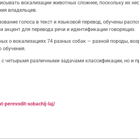
аписывать вокализации животных сложнее, поскольку их н
ния владельцев.
ование голоса в текст и языковой перевод, обучены расп
 и акцент для перевода речи и идентификации говорящих.
ых о вокализациях 74 разных собак — разной породы, возр
 обучения.
ь с четырьмя различными задачами классификации, но и п
t-perevodit-sobachij-laj/