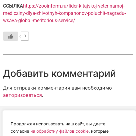
ССЫЛКА
https://zooinform.ru/lider-kitajskoj-veterinarnoj-
medicziny-dlya-zhivotnyh-kompanonov-poluchit-nagradu-
wsava-global-meritorious-service/
0
Добавить комментарий
Для отправки комментария вам необходимо
авторизоваться
.
Продолжая использовать наш сайт, вы даете
АВТОНОМНАЯ НЕКОММЕРЧЕСКАЯ ОРГАНИЗАЦИЯ
согласие
на обработку файлов cookie
, которые
«ЦЕНТР ВЕТЕРИНАРНОЙ ТЕРАПИИ, ИММУНОЛОГИИ И