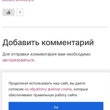
0
Добавить комментарий
Для отправки комментария вам необходимо
авторизоваться
.
Продолжая использовать наш сайт, вы даете
АВТОНОМНАЯ НЕКОММЕРЧЕСКАЯ ОРГАНИЗАЦИЯ
согласие
на обработку файлов cookie
, которые
«ЦЕНТР ВЕТЕРИНАРНОЙ ТЕРАПИИ, ИММУНОЛОГИИ И
обеспечивают правильную работу сайта.
ИММУНОПАТОЛОГИИ» (ЦВЕТИ)
Работем с 2019 года.
Ок