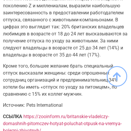
поколению Z и миллениалам, выразили наибольшую
заинтересованность в предоставлении работодателем
отпуска, связанного с животными-компаньонами. В
цифрах это выглядит так: 20% британских владельцев
любимцев в возрасте от 18 до 24 лет высказываются за
получение отпуска по уходу за животными. За ними
следуют владельцы в возрасте от 25 до 34 лет (14%) и
владельцы в возрасте от 35 до 44 лет (17%).
Кроме того, большее желание брать специальный
отпуск высказали женщины: среди опрошенных
сотрудниц организаций и предпринимательниц 34%
хотели бы иметь «отпуск по уходу за питомцем», по
сравнению с 15% их коллег-мужчин.
Источник: Pets International
ССЫЛКА
https://zooinform.ru/britanskie-vladelczy-
domashnih-pitomczev-hotyat-poluchat-otpusk-na-vremya-
bolezni-zhivotnyh/