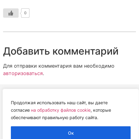
0
Добавить комментарий
Для отправки комментария вам необходимо
авторизоваться
.
Продолжая использовать наш сайт, вы даете
АВТОНОМНАЯ НЕКОММЕРЧЕСКАЯ ОРГАНИЗАЦИЯ
согласие
на обработку файлов cookie
, которые
«ЦЕНТР ВЕТЕРИНАРНОЙ ТЕРАПИИ, ИММУНОЛОГИИ И
обеспечивают правильную работу сайта.
ИММУНОПАТОЛОГИИ» (ЦВЕТИ)
Работем с 2019 года.
Ок