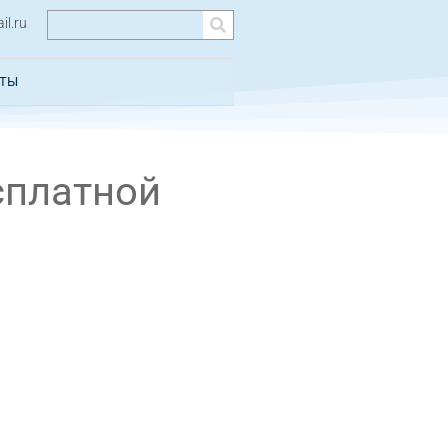
l.ru
КТЫ
сплатной