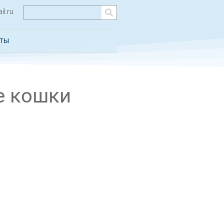
l.ru
КТЫ
е кошки