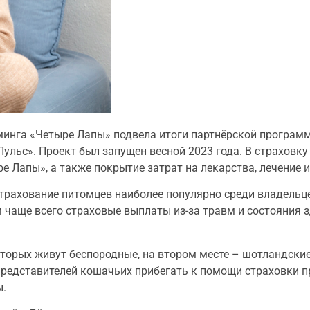
уминга «Четыре Лапы» подвела итоги партнёрской програм
Пульс». Проект был запущен весной 2023 года. В страховк
ре Лапы», а также покрытие затрат на лекарства, лечение 
страхование питомцев наиболее популярно среди владельце
м чаще всего страховые выплаты из-за травм и состояния 
торых живут беспородные, на втором месте – шотландские
представителей кошачьих прибегать к помощи страховки 
ы.