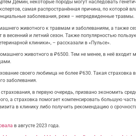
ртём Дёмин, некоторые породы могут наследовать генетич
экспертов, самая распространённая причина, по которой 
тенциальные заболевания, реже – непредвиденные травмы.
ашнего животного к травмам и заболеваниям, а также сез
т в весенний и летний сезон. Также популярностью польз
етеринарной клиники», – рассказали в «Пульсе».
омашнего животного в ₽6500. Тем не менее, в неё входит 
дами.
ахование своего любимца не более ₽630. Такая страховка в
го заболевания.
страхования, в первую очередь, призвано экономить средс
го, а страховка помогает компенсировать большую часть 
визита в клинику либо получить рекомендацию о срочност
овала
в августе 2023 года.