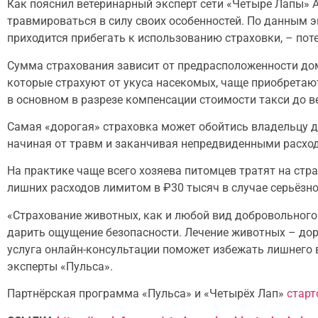
Как пояснил ветеринарный эксперт сети «Четыре Лапы» А
травмироваться в силу своих особенностей. По данным 
приходится прибегать к использованию страховки, – по
Сумма страхования зависит от предрасположенности дом
которые страхуют от укуса насекомых, чаще приобретаю
в основном в разрезе компенсации стоимости такси до в
Самая «дорогая» страховка может обойтись владельцу д
начиная от травм и заканчивая непредвиденными расхо
На практике чаще всего хозяева питомцев тратят на стр
лишних расходов лимитом в ₽30 тысяч в случае серьёзно
«Страхование животных, как и любой вид добровольного 
дарить ощущение безопасности. Лечение животных – доро
услуга онлайн-консультации поможет избежать лишнего 
эксперты «Пульса».
Партнёрская программа «Пульса» и «Четырёх Лап»
старт