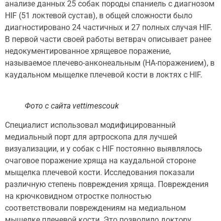
анализе данных 25 собак породы спаниель с диагнозом
HIF (51 локтевой сустав), в общей сложности было
диагностировано 24 частичных и 27 полных случая HIF.
В первой части своей работы ветврач описывает ранее
недокументированное хрящевое поражение,
называемое плечево-анконеальным (HA-поражением), в
каудальном мыщелке плечевой кости в локтях с HIF.
Фото с сайта vettimescouk
Специалист использовал модифицированный
медиальный порт для артроскопа для лучшей
визуализации, и у собак с HIF постоянно выявлялось
очаговое поражение хряща на каудальной стороне
мыщелка плечевой кости. Исследования показали
различную степень повреждения хряща. Повреждения
на крючковидном отростке полностью
соответствовали повреждениям на медиальном
мыщелке плечевой кости. Это позволило доктору