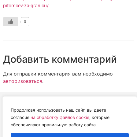
pitomcev-za-granicu/
0
Добавить комментарий
Для отправки комментария вам необходимо
авторизоваться
.
Продолжая использовать наш сайт, вы даете
АВТОНОМНАЯ НЕКОММЕРЧЕСКАЯ ОРГАНИЗАЦИЯ
согласие
на обработку файлов cookie
, которые
«ЦЕНТР ВЕТЕРИНАРНОЙ ТЕРАПИИ, ИММУНОЛОГИИ И
обеспечивают правильную работу сайта.
ИММУНОПАТОЛОГИИ» (ЦВЕТИ)
Работем с 2019 года.