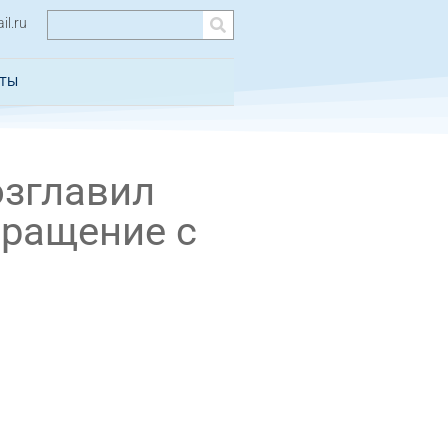
l.ru
КТЫ
озглавил
бращение с