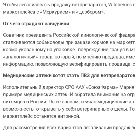
Чтобы легализовать продажу ветпрепаратов, Wildberries 
маркетплейса с «Меркурием» и «Цербером».
От чего страдают заводчики
Советник президента Российской кинологической федера
сталкиваются собаководы при заказе кормов на маркетп
корма указанному на упаковке, повреждение гранул в ме
«аналогичный» товар, который, по мнению продавца, им
информацию, позволяющую верифицировать продавца, сер
Медицинские аптеки хотят стать ПВЗ для ветпрепарато
Исполнительный директор СРО ААУ «СоюзФарма» Мария 
примере медицинских аптек. И обратила внимание на ог
питомцев в России. По ее словам, сейчас медицинские 
возможность открывать у себя ветеринарные отделы. Тог
маркетплейс останется витриной.
Для рассмотрения всех вариантов легализации продаж в