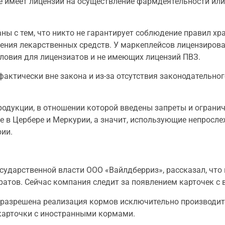
 имеет лицензии на осуществление фармдеятельности или 
ы с тем, что никто не гарантирует соблюдение правил хра
нения лекарственных средств. У маркеплейсов лицензирова
словия для лицензиатов и не имеющих лицензий ПВЗ.
актически вне закона и из-за отсутствия законодательно
дукции, в отношении которой введены запреты и ограниче
 в Цербере и Меркурии, а значит, использующие непросле
ии.
осударственной власти ООО «Вайлдберриз», рассказал, чт
атов. Сейчас компания следит за появлением карточек с 
ас разрешена реализация кормов исключительно производит
карточки с иностранными кормами.