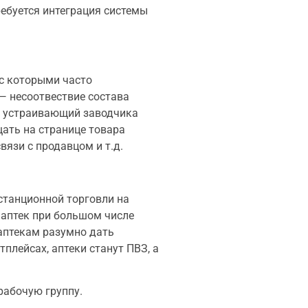
ребуется интеграция системы
 с которыми часто
— несоотвествие состава
не устраивающий заводчика
ать на странице товара
язи с продавцом и т.д.
танционной торговли на
 аптек при большом числе
 аптекам разумно дать
плейсах, аптеки станут ПВЗ, а
рабочую группу.