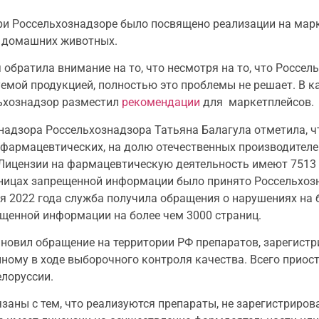
при Россельхознадзоре было посвящено реализации на мар
ля домашних животных.
братила внимание на то, что несмотря на то, что Россел
уемой продукцией, полностью это проблемы не решает. В 
льхознадзор разместил
рекомендации
для маркетплейсов.
надзора Россельхознадзора Татьяна Балагула отметила, ч
3 фармацевтических, на долю отечественных производителе
 Лицензии на фармацевтическую деятельность имеют 7513
раницах запрещенной информации было принято Россельхо
бря 2022 года служба получила обращения о нарушениях на 
ещенной информации на более чем 3000 страниц.
новил обращение на территории РФ препаратов, зарегистр
нному в ходе выборочного контроля качества. Всего прио
елоруссии.
аны с тем, что реализуются препараты, не зарегистриров