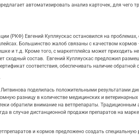
предлагает автоматизировать анализ карточек, для чего т
ции (РКФ) Евгений Купляускас остановился на проблемах,
лейсах. Большинство жалоб связаны с качеством кормов 
шке и т.д. Кроме того, с маркетплейса может приходить 
еет сходный состав. Евгений Купляускас предложил размещ
тификат соответствия, обеспечивать наличие обратной св
в
Литвинова поделилась положительными результатами дис
ромную разницу в количестве медицинских и ветеринарных
аптеки обратили внимание на ветпрепараты. Традиционным
да в случае дистанционной продажи препаратов на маркет
етпрепаратов и кормов предложено создать специальную 