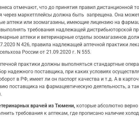
знеса отмечают, что до принятия правил дистанционной 
ия через маркетплейсы должна быть запрещена. Она може
рные аптеки или зоомагазины, имеющие лицензию на фарма
 выполнять требования надлежащей дистрибьюторской пр
еринарные аптеки и ветеринарные отделы зоомагазинов до
07.2020 N 426, правила надлежащей аптечной практики ле
льхоза России от 21.09.2020 г. N 555.
аптечной практики должны выполняться стандартные опера
бор надежного поставщика, при каких условиях осуществля
оборот в РФ, имеет ли он паспорт качества и т.д. А в карт
зию поставщика на фармацевтическую деятельность, а та
.
етеринарных врачей из Тюмени,
которые абсолютно верно 
лнить требования к аптекам, где прописано наличие холо