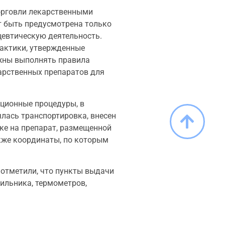
торговли лекарственными
т быть предусмотрена только
цевтическую деятельность.
актики, утвержденные
лжны выполнять правила
карственных препаратов для
ционные процедуры, в
лась транспортировка, внесен
очке на препарат, размещенной
кже координаты, по которым
отметили, что пункты выдачи
дильника, термометров,