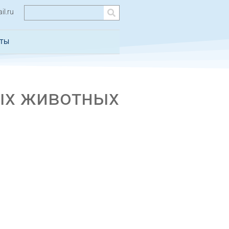
l.ru
КТЫ
ых животных