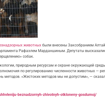
езнадзорных животных
были внесены Заксобранием Алтай
арламента
Рафаэлем Марданшиным. Депутаты высказались
ерщвлению» собак.
экологии, природным ресурсам и охране окружающей сред
е полномочия по регулированию численности животных — ре
ь методов. «Жестоких методов мы не допустим», — сказал
shhvleniju-beznadzornyh-zhivotnyh-otkloneny-gosdumoj/