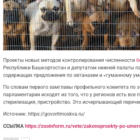
Проекты новых методов контролирования численности
б
Республики Башкортостан и депутатом нижней палаты п
содержащих предложения по эвтаназии и «гуманному ум
По словам первого замглавы профильного комитета по 
парламентарии исходят из того, что у регионов есть вс
стерилизация, пристройство. Это исчерпывающий перечен
Источник: https://govoritmoskva.ru/
ССЫЛКА
https://zooinform.ru/vete/zakonoproekty-po-umer