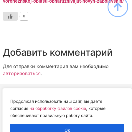
voronezhskoj-oblasti-obnaruzhivajut-novyh-zabolevshih/
0
Добавить комментарий
Для отправки комментария вам необходимо
авторизоваться
.
Продолжая использовать наш сайт, вы даете
АВТОНОМНАЯ НЕКОММЕРЧЕСКАЯ ОРГАНИЗАЦИЯ
согласие
на обработку файлов cookie
, которые
«ЦЕНТР ВЕТЕРИНАРНОЙ ТЕРАПИИ, ИММУНОЛОГИИ И
обеспечивают правильную работу сайта.
ИММУНОПАТОЛОГИИ» (ЦВЕТИ)
Работем с 2019 года.
Ок